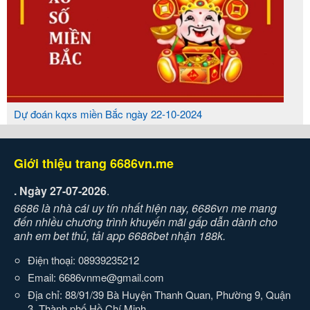
Dự đoán kqxs miền Bắc ngày 22-10-2024
Giới thiệu trang 6686vn.me
. Ngày 27-07-2026
.
6686 là nhà cái uy tín nhất hiện nay, 6686vn me mang
đến nhiều chương trình khuyến mãi gấp dẫn dành cho
anh em bet thủ, tải app 6686bet nhận 188k.
Điện thoại: 08939235212
Email:
6686vnme@gmail.com
Địa chỉ: 88/91/39 Bà Huyện Thanh Quan, Phường 9, Quận
3, Thành phố Hồ Chí Minh