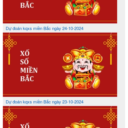
Dự đoán kqxs miền Bắc ngày 24-10-2024
Dự đoán kqxs miền Bắc ngày 23-10-2024