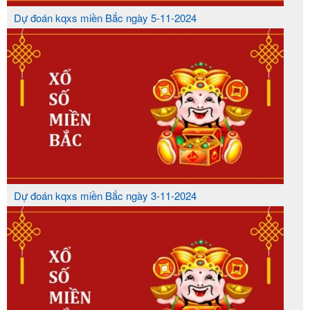
Dự đoán kqxs miền Bắc ngày 5-11-2024
Dự đoán kqxs miền Bắc ngày 3-11-2024