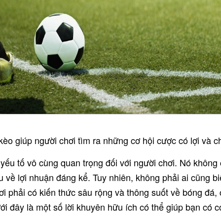
kèo giúp người chơi tìm ra những cơ hội cược có lợi và c
ếu tố vô cùng quan trọng đối với người chơi. Nó không ch
u về lợi nhuận đáng kể. Tuy nhiên, không phải ai cũng bi
ơi phải có kiến thức sâu rộng và thông suốt về bóng đá, 
i đây là một số lời khuyên hữu ích có thể giúp bạn có cơ