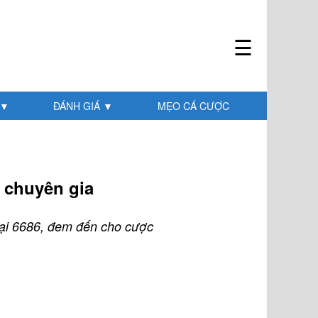
☰
▼
ĐÁNH GIÁ
▼
MẸO CÁ CƯỢC
 chuyên gia
tại 6686, đem đến cho cược