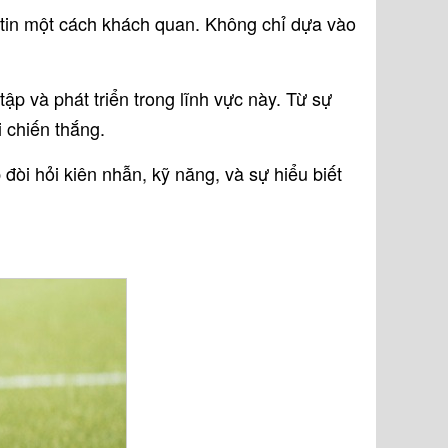
g tin một cách khách quan. Không chỉ dựa vào
ập và phát triển trong lĩnh vực này. Từ sự
i chiến thắng.
đòi hỏi kiên nhẫn, kỹ năng, và sự hiểu biết