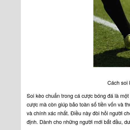
Cách soi 
Soi kèo chuẩn trong cá cược bóng đá là một y
cược mà còn giúp bảo toàn số tiền vốn và th
và chính xác nhất. Điều này đòi hỏi người ch
định. Dành cho những người mới bắt đầu, dướ