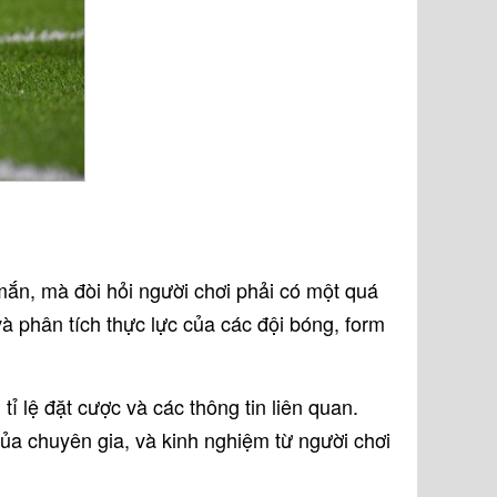
mắn, mà đòi hỏi người chơi phải có một quá
và phân tích thực lực của các đội bóng, form
ỉ lệ đặt cược và các thông tin liên quan.
 của chuyên gia, và kinh nghiệm từ người chơi