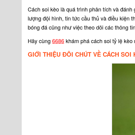
Cách soi kèo là quá trình phân tích và đánh
lượng đội hình, tin tức cầu thủ và điều kiện
bóng đá cũng như việc theo dõi các thông ti
Hãy cùng
6686
khám phá cách soi tỷ lệ kèo m
GIỚI THIỆU ĐÔI CHÚT VỀ CÁCH SOI