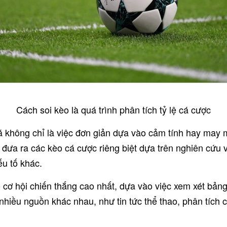
Cách soi kèo là quá trình phân tích tỷ lệ cá cược
á không chỉ là việc đơn giản dựa vào cảm tính hay may 
ái đưa ra các kèo cá cược riêng biệt dựa trên nghiên cứu 
ếu tố khác.
 cơ hội chiến thắng cao nhất, dựa vào việc xem xét bảng t
ừ nhiều nguồn khác nhau, như tin tức thể thao, phân tích