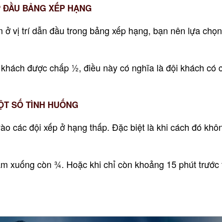
P ĐẦU BẢNG XẾP HẠNG
m ở vị trí dẫn đầu trong bảng xếp hạng, bạn nên lựa chọ
i khách được chấp ½, điều này có nghĩa là đội khách có 
ỘT SỐ TÌNH HUỐNG
o các đội xếp ở hạng thấp. Đặc biệt là khi cách đó khôn
m xuống còn ¾. Hoặc khi chỉ còn khoảng 15 phút trước th