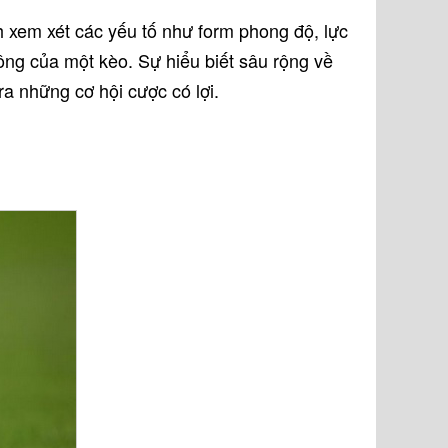
h xem xét các yếu tố như form phong độ, lực
công của một kèo. Sự hiểu biết sâu rộng về
a những cơ hội cược có lợi.