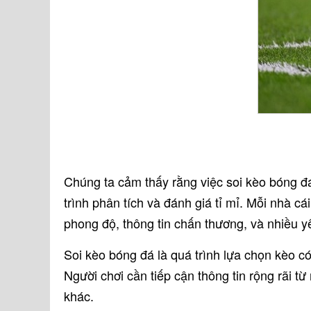
Chúng ta cảm thấy rằng việc soi kèo bóng đ
trình phân tích và đánh giá tỉ mỉ. Mỗi nhà c
phong độ, thông tin chấn thương, và nhiều y
Soi kèo bóng đá là quá trình lựa chọn kèo có
Người chơi cần tiếp cận thông tin rộng rãi t
khác.