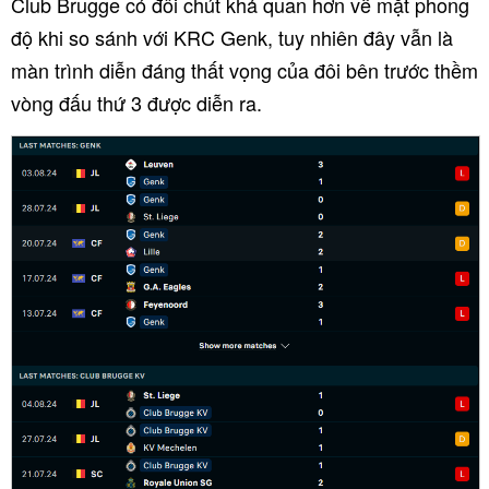
Club Brugge có đôi chút khả quan hơn về mặt phong
độ khi so sánh với KRC Genk, tuy nhiên đây vẫn là
màn trình diễn đáng thất vọng của đôi bên trước thềm
vòng đấu thứ 3 được diễn ra.