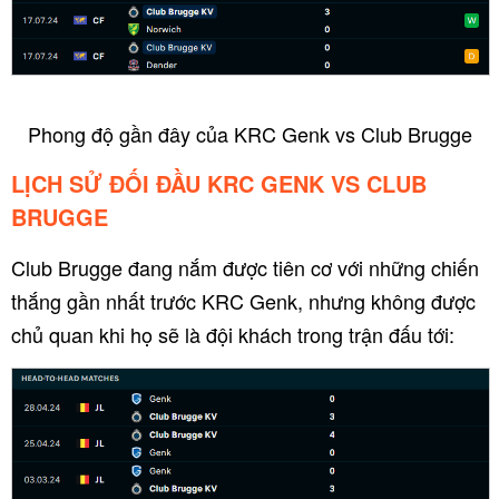
Phong độ gần đây của KRC Genk vs Club Brugge
LỊCH SỬ ĐỐI ĐẦU KRC GENK VS CLUB
BRUGGE
Club Brugge đang nắm được tiên cơ với những chiến
thắng gần nhất trước KRC Genk, nhưng không được
chủ quan khi họ sẽ là đội khách trong trận đấu tới: