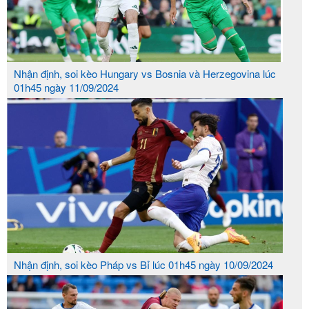
Nhận định, soi kèo Hungary vs Bosnia và Herzegovina lúc
01h45 ngày 11/09/2024
Nhận định, soi kèo Pháp vs Bỉ lúc 01h45 ngày 10/09/2024