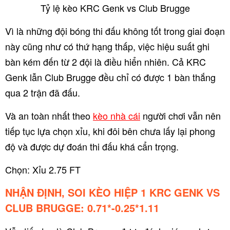
Tỷ lệ kèo KRC Genk vs Club Brugge
Vì là những đội bóng thi đấu không tốt trong giai đoạn
này cũng như có thứ hạng thấp, việc hiệu suất ghi
bàn kém đến từ 2 đội là điều hiển nhiên. Cả KRC
Genk lẫn Club Brugge đều chỉ có được 1 bàn thắng
qua 2 trận đã đấu.
Và an toàn nhất theo
kèo nhà cái
người chơi vẫn nên
tiếp tục lựa chọn xỉu, khi đôi bên chưa lấy lại phong
độ và được dự đoán thi đấu khá cẩn trọng.
Chọn: Xỉu 2.75 FT
NHẬN ĐỊNH, SOI KÈO HIỆP 1 KRC GENK VS
CLUB BRUGGE: 0.71*-0.25*1.11