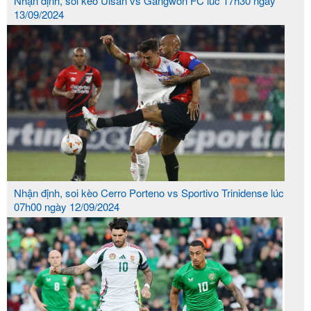
Nhận định, soi kèo Ulsan vs Gangwon FC lúc 17h30 ngày
13/09/2024
Nhận định, soi kèo Cerro Porteno vs Sportivo Trinidense lúc
07h00 ngày 12/09/2024