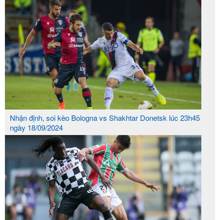
Nhận định, soi kèo Bologna vs Shakhtar Donetsk lúc 23h45
ngày 18/09/2024