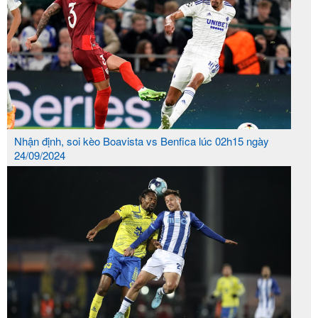
Nhận định, soi kèo Boavista vs Benfica lúc 02h15 ngày
24/09/2024