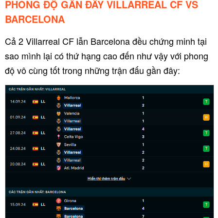
PHONG ĐỘ GẦN ĐÂY VILLARREAL CF VS
BARCELONA
Cả 2 Villarreal CF lẫn Barcelona đều chứng minh tại
sao mình lại có thứ hạng cao đến như vậy với phong
độ vô cùng tốt trong những trận đấu gần đây: