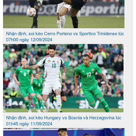
Nhận định, soi kèo Cerro Porteno vs Sportivo Trinidense lúc
07h00 ngày 12/09/2024
Nhận định, soi kèo Hungary vs Bosnia và Herzegovina lúc
01h45 ngày 11/09/2024