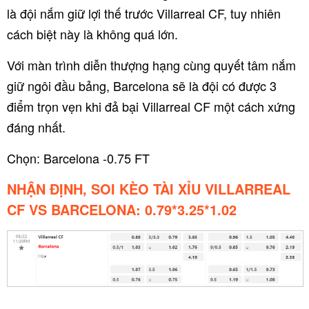
là đội nắm giữ lợi thế trước Villarreal CF, tuy nhiên
cách biệt này là không quá lớn.
Với màn trình diễn thượng hạng cùng quyết tâm nắm
giữ ngôi đầu bảng, Barcelona sẽ là đội có được 3
điểm trọn vẹn khi đả bại Villarreal CF một cách xứng
đáng nhất.
Chọn: Barcelona -0.75 FT
NHẬN ĐỊNH, SOI KÈO TÀI XỈU VILLARREAL
CF VS BARCELONA: 0.79*3.25*1.02