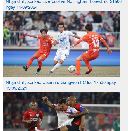
Nhận định, soi kèo Liverpool vs Nottingham Forest lúc 21h00
ngày 14/09/2024
Nhận định, soi kèo Ulsan vs Gangwon FC lúc 17h30 ngày
13/09/2024