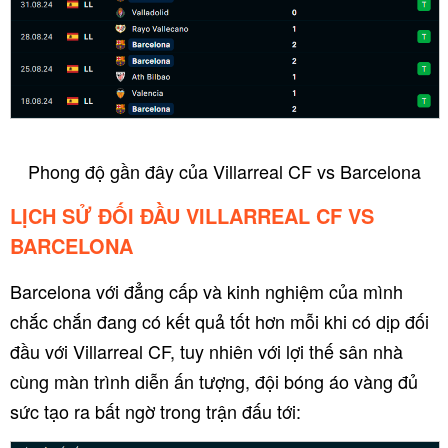
Phong độ gần đây của Villarreal CF vs Barcelona
LỊCH SỬ ĐỐI ĐẦU VILLARREAL CF VS
BARCELONA
Barcelona với đẳng cấp và kinh nghiệm của mình
chắc chắn đang có kết quả tốt hơn mỗi khi có dịp đối
đầu với Villarreal CF, tuy nhiên với lợi thế sân nhà
cùng màn trình diễn ấn tượng, đội bóng áo vàng đủ
sức tạo ra bất ngờ trong trận đấu tới: