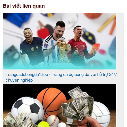
Bài viết liên quan
Trangcadobongda1.top - Trang cá độ bóng đá với hỗ trợ 24/7
chuyên nghiệp