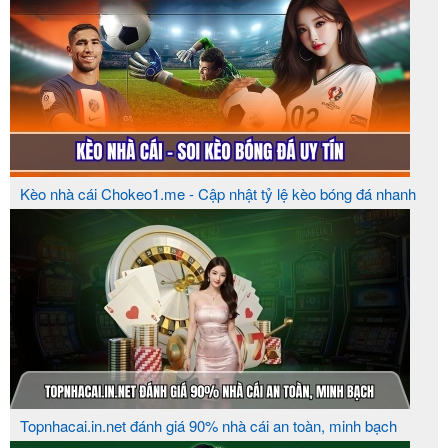
Kèo nhà cái Chokeo1.me - Cập nhật tỷ lệ kèo bóng đá nhanh
Topnhacai.in.net đánh giá 90% nhà cái an toàn, minh bạch