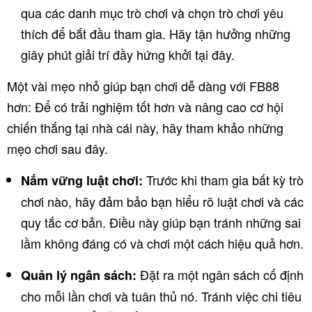
qua các danh mục trò chơi và chọn trò chơi yêu
thích để bắt đầu tham gia. Hãy tận hưởng những
giây phút giải trí đầy hứng khởi tại đây.
Một vài mẹo nhỏ giúp bạn chơi dễ dàng với FB88
hơn: Để có trải nghiệm tốt hơn và nâng cao cơ hội
chiến thắng tại nhà cái này, hãy tham khảo những
mẹo chơi sau đây.
Trước khi tham gia bất kỳ trò
Nắm vững luật chơi:
chơi nào, hãy đảm bảo bạn hiểu rõ luật chơi và các
quy tắc cơ bản. Điều này giúp bạn tránh những sai
lầm không đáng có và chơi một cách hiệu quả hơn.
Đặt ra một ngân sách cố định
Quản lý ngân sách:
cho mỗi lần chơi và tuân thủ nó. Tránh việc chi tiêu