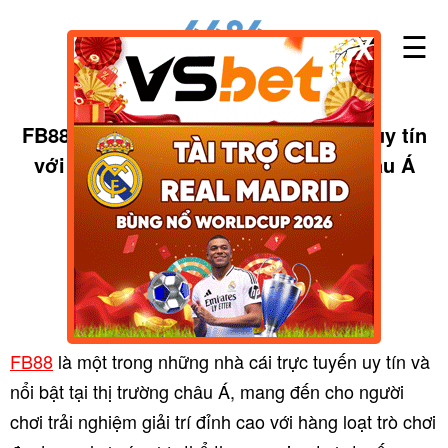
☰
X
Home
>
Đánh giá
FB88 thiên đường giải trí trực tuyến uy tín
với nhiều ưu đãi nhất thị trường châu Á
Đánh giá
|
28/06/2024
by
6686
✚ ĐĂNG KÝ
✍ ĐĂNG NHẬP
FB88
là một trong những nhà cái trực tuyến uy tín và
nổi bật tại thị trường châu Á, mang đến cho người
chơi trải nghiệm giải trí đỉnh cao với hàng loạt trò chơi