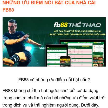
NHỮNG ƯU ĐIỂM NỔI BẬT CỦA NHÀ CÁI
FB88
FB88 có những ưu điểm nổi bật nào?
FB88 không chỉ thu hút người chơi bởi sự đa dạng
trong các trò chơi mà còn bởi những ưu điểm vượt trội
trong dịch vụ và trải nghiệm người dùng. Dưới đây,