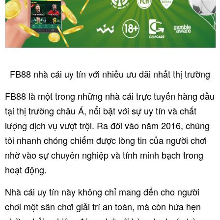
FB88 nhà cái uy tín với nhiều ưu đãi nhất thị trường
FB88 là một trong những nhà cái trực tuyến hàng đầu
tại thị trường châu Á, nổi bật với sự uy tín và chất
lượng dịch vụ vượt trội. Ra đời vào năm 2016, chúng
tôi nhanh chóng chiếm được lòng tin của người chơi
nhờ vào sự chuyên nghiệp và tính minh bạch trong
hoạt động.
Nhà cái uy tín này không chỉ mang đến cho người
chơi một sân chơi giải trí an toàn, mà còn hứa hẹn