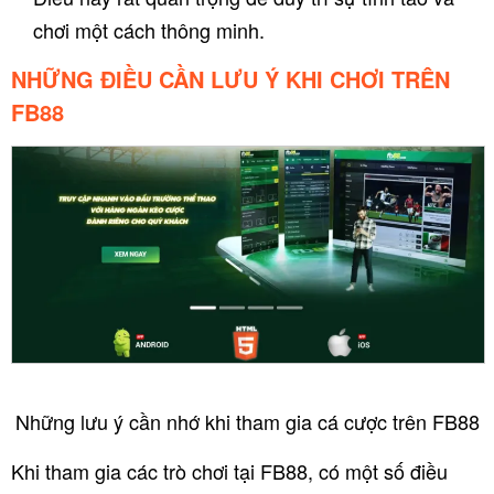
chơi một cách thông minh.
NHỮNG ĐIỀU CẦN LƯU Ý KHI CHƠI TRÊN
FB88
Những lưu ý cần nhớ khi tham gia cá cược trên FB88
Khi tham gia các trò chơi tại FB88, có một số điều