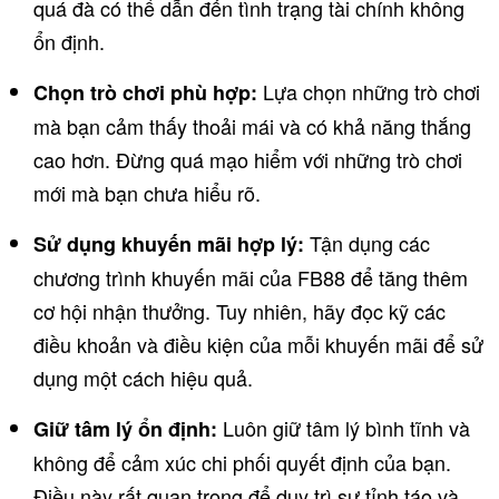
quá đà có thể dẫn đến tình trạng tài chính không
ổn định.
Lựa chọn những trò chơi
Chọn trò chơi phù hợp:
mà bạn cảm thấy thoải mái và có khả năng thắng
cao hơn. Đừng quá mạo hiểm với những trò chơi
mới mà bạn chưa hiểu rõ.
Tận dụng các
Sử dụng khuyến mãi hợp lý:
chương trình khuyến mãi của FB88 để tăng thêm
cơ hội nhận thưởng. Tuy nhiên, hãy đọc kỹ các
điều khoản và điều kiện của mỗi khuyến mãi để sử
dụng một cách hiệu quả.
Luôn giữ tâm lý bình tĩnh và
Giữ tâm lý ổn định:
không để cảm xúc chi phối quyết định của bạn.
Điều này rất quan trọng để duy trì sự tỉnh táo và