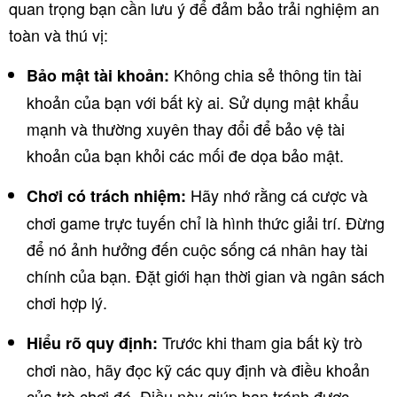
quan trọng bạn cần lưu ý để đảm bảo trải nghiệm an
toàn và thú vị:
Không chia sẻ thông tin tài
Bảo mật tài khoản:
khoản của bạn với bất kỳ ai. Sử dụng mật khẩu
mạnh và thường xuyên thay đổi để bảo vệ tài
khoản của bạn khỏi các mối đe dọa bảo mật.
Hãy nhớ rằng cá cược và
Chơi có trách nhiệm:
chơi game trực tuyến chỉ là hình thức giải trí. Đừng
để nó ảnh hưởng đến cuộc sống cá nhân hay tài
chính của bạn. Đặt giới hạn thời gian và ngân sách
chơi hợp lý.
Trước khi tham gia bất kỳ trò
Hiểu rõ quy định:
chơi nào, hãy đọc kỹ các quy định và điều khoản
của trò chơi đó. Điều này giúp bạn tránh được