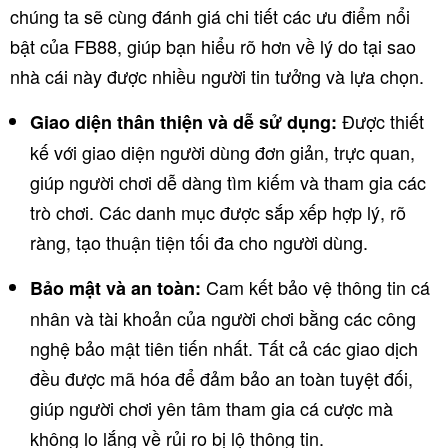
chúng ta sẽ cùng đánh giá chi tiết các ưu điểm nổi
bật của FB88, giúp bạn hiểu rõ hơn về lý do tại sao
nhà cái này được nhiều người tin tưởng và lựa chọn.
Được thiết
Giao diện thân thiện và dễ sử dụng:
kế với giao diện người dùng đơn giản, trực quan,
giúp người chơi dễ dàng tìm kiếm và tham gia các
trò chơi. Các danh mục được sắp xếp hợp lý, rõ
ràng, tạo thuận tiện tối đa cho người dùng.
Cam kết bảo vệ thông tin cá
Bảo mật và an toàn:
nhân và tài khoản của người chơi bằng các công
nghệ bảo mật tiên tiến nhất. Tất cả các giao dịch
đều được mã hóa để đảm bảo an toàn tuyệt đối,
giúp người chơi yên tâm tham gia cá cược mà
không lo lắng về rủi ro bị lộ thông tin.