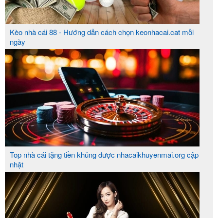
Kèo nhà cái 88 - Hướng dẫn cách chọn keonhacai.cat mỗi
ngày
Top nhà cái tặng tiền khủng được nhacaikhuyenmai.org cập
nhật