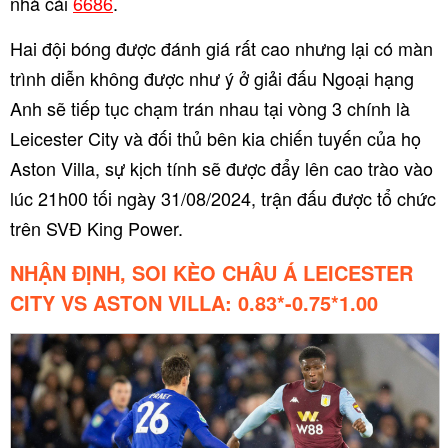
nhà cái
6686
.
Hai đội bóng được đánh giá rất cao nhưng lại có màn
trình diễn không được như ý ở giải đấu Ngoại hạng
Anh sẽ tiếp tục chạm trán nhau tại vòng 3 chính là
Leicester City và đối thủ bên kia chiến tuyến của họ
Aston Villa, sự kịch tính sẽ được đẩy lên cao trào vào
lúc 21h00 tối ngày 31/08/2024, trận đấu được tổ chức
trên SVĐ King Power.
NHẬN ĐỊNH, SOI KÈO CHÂU Á LEICESTER
CITY VS ASTON VILLA: 0.83*-0.75*1.00