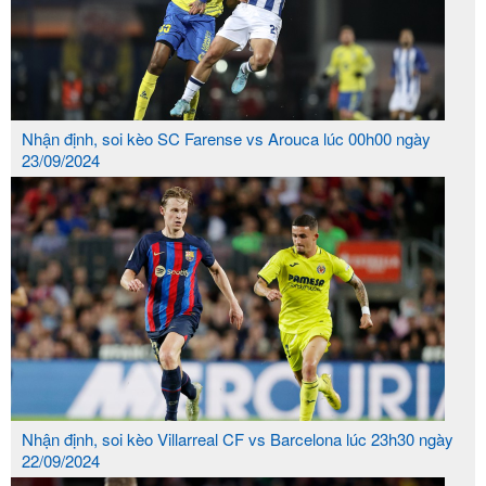
Nhận định, soi kèo SC Farense vs Arouca lúc 00h00 ngày
23/09/2024
Nhận định, soi kèo Villarreal CF vs Barcelona lúc 23h30 ngày
22/09/2024