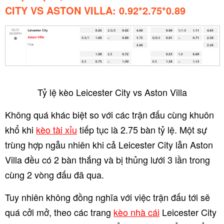
CITY VS ASTON VILLA: 0.92*2.75*0.89
Tỷ lệ kèo Leicester City vs Aston Villa
Không quá khác biệt so với các trận đấu cùng khuôn
khổ khi
kèo tài xỉu
tiếp tục là 2.75 bàn tỷ lệ. Một sự
trùng hợp ngẫu nhiên khi cả Leicester City lẫn Aston
Villa đều có 2 bàn thắng và bị thủng lưới 3 lần trong
cùng 2 vòng đấu đã qua.
Tuy nhiên không đồng nghĩa với việc trận đấu tới sẽ
quá cởi mở, theo các trang
kèo nhà cái
Leicester City