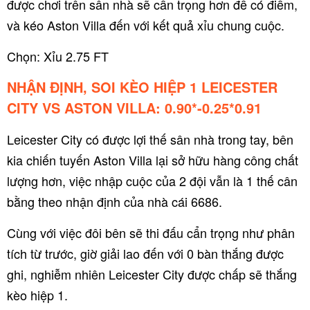
được chơi trên sân nhà sẽ cẩn trọng hơn để có điểm,
và kéo Aston Villa đến với kết quả xỉu chung cuộc.
Chọn: Xỉu 2.75 FT
NHẬN ĐỊNH, SOI KÈO HIỆP 1 LEICESTER
CITY VS ASTON VILLA: 0.90*-0.25*0.91
Leicester City có được lợi thế sân nhà trong tay, bên
kia chiến tuyến Aston Villa lại sở hữu hàng công chất
lượng hơn, việc nhập cuộc của 2 đội vẫn là 1 thế cân
bằng theo nhận định của nhà cái 6686.
Cùng với việc đôi bên sẽ thi đấu cẩn trọng như phân
tích từ trước, giờ giải lao đến với 0 bàn thắng được
ghi, nghiễm nhiên Leicester City được chấp sẽ thắng
kèo hiệp 1.