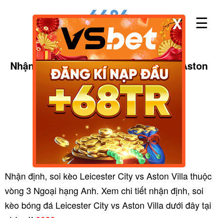
☰
X
Home
>
Thể thao
>
Soi kèo bóng đá
Nhận định, soi kèo Leicester City vs Aston
Villa lúc 21h00 ngày 31/08/2024
Thể thao
|
28/08/2024
by
6686
✚ ĐĂNG KÝ
✍ ĐĂNG NHẬP
Nhận định, soi kèo Leicester City vs Aston Villa thuộc
vòng 3 Ngoại hạng Anh. Xem chi tiết nhận định, soi
kèo bóng đá Leicester City vs Aston Villa dưới đây tại