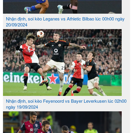
Nhận định, soi kèo Leganes vs Athletic Bilbao lúc 00h00 ngày
20/09/2024
Nhận định, soi kèo Feyenoord vs Bayer Leverkusen lúc 02h00
ngày 19/09/2024