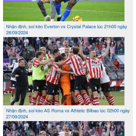
Nhận định, soi kèo Everton vs Crystal Palace lúc 21h00 ngày
28/09/2024
Nhận định, soi kèo AS Roma vs Athletic Bilbao lúc 02h00 ngày
27/09/2024