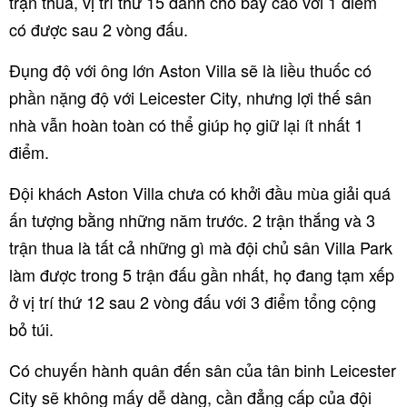
trận thua, vị trí thứ 15 dành cho bầy cáo với 1 điểm
có được sau 2 vòng đấu.
Đụng độ với ông lớn Aston Villa sẽ là liều thuốc có
phần nặng độ với Leicester City, nhưng lợi thế sân
nhà vẫn hoàn toàn có thể giúp họ giữ lại ít nhất 1
điểm.
Đội khách Aston Villa chưa có khởi đầu mùa giải quá
ấn tượng bằng những năm trước. 2 trận thắng và 3
trận thua là tất cả những gì mà đội chủ sân Villa Park
làm được trong 5 trận đấu gần nhất, họ đang tạm xếp
ở vị trí thứ 12 sau 2 vòng đấu với 3 điểm tổng cộng
bỏ túi.
Có chuyến hành quân đến sân của tân binh Leicester
City sẽ không mấy dễ dàng, cần đẳng cấp của đội