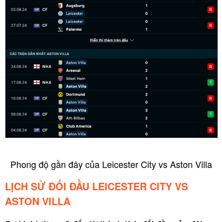
Phong độ gần đây của Leicester City vs Aston Villa
LỊCH SỬ ĐỐI ĐẦU LEICESTER CITY VS
ASTON VILLA