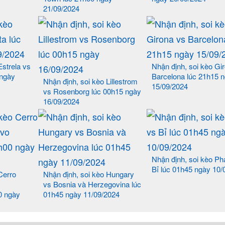
21/09/2024
Estrela vs
Nhận định, soi kèo Gi
 ngày
Barcelona lúc 21h15 
Nhận định, soi kèo Lillestrom
15/09/2024
vs Rosenborg lúc 00h15 ngày
16/09/2024
Nhận định, soi kèo Ph
Bỉ lúc 01h45 ngày 10/
Cerro
Nhận định, soi kèo Hungary
vs Bosnia và Herzegovina lúc
0 ngày
01h45 ngày 11/09/2024