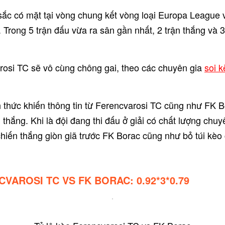
sắc có mặt tại vòng chung kết vòng loại Europa League 
rong 5 trận đấu vừa ra sân gần nhất, 2 trận thắng và 3 
osi TC sẽ vô cùng chông gai, theo các chuyên gia
soi 
thức khiến thông tin từ Ferencvarosi TC cũng như FK Bor
thắng. Khi là đội đang thi đấu ở giải có chất lượng chu
hiến thắng giòn giã trước FK Borac cũng như bỏ túi kèo
CVAROSI TC VS FK BORAC: 0.92*3*0.79