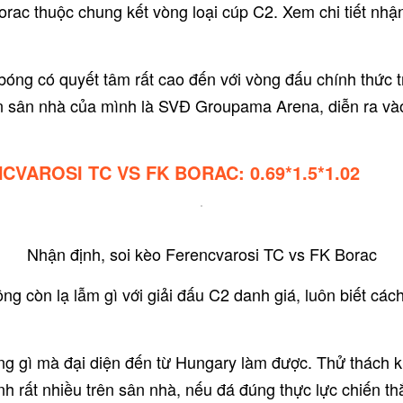
rac thuộc chung kết vòng loại cúp C2. Xem chi tiết nhậ
bóng có quyết tâm rất cao đến với vòng đấu chính thức
ên sân nhà của mình là SVĐ Groupama Arena, diễn ra và
VAROSI TC VS FK BORAC: 0.69*1.5*1.02
Nhận định, soi kèo Ferencvarosi TC vs FK Borac
ng còn lạ lẫm gì với giải đấu C2 danh giá, luôn biết các
hững gì mà đại diện đến từ Hungary làm được. Thử thách
nh rất nhiều trên sân nhà, nếu đá đúng thực lực chiến t