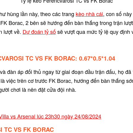
Tỷ lệ kèo Ferencvarosi TC vs FK Borac
 thư hùng lần này, theo các trang
kèo nhà cái
, con số này
n FK Borac, 2 bên sẽ hướng đến bàn thắng trong trận lượt 
n lượt về.
Dự đoán tỷ số
sẽ vượt qua mức tỷ lệ quy định v
VAROSI TC VS FK BORAC: 0.67*0.5*1.04
 và đàn áp đối thủ ngay từ giai đoạn đầu trận đấu, họ đã
tục là việc trên cơ trước FK Borac, hướng đến bàn thắng s
ười chơi là nên đặt cửa đội nhà.
Villa vs Arsenal lúc 23h30 ngày 24/08/2024
 TC VS FK BORAC