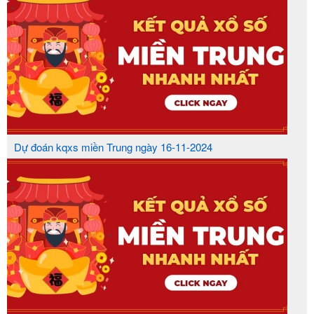
Dự đoán kqxs miền Trung ngày 16-11-2024