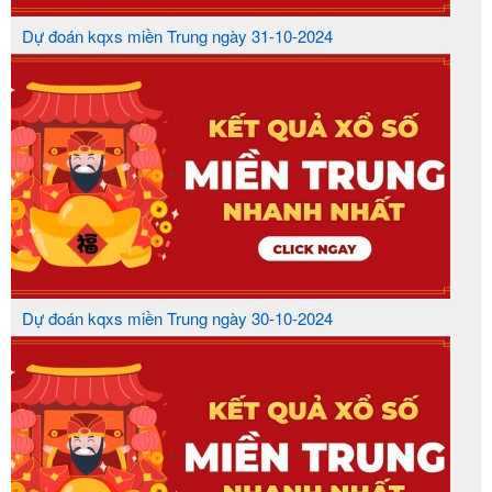
Dự đoán kqxs miền Trung ngày 31-10-2024
Dự đoán kqxs miền Trung ngày 30-10-2024