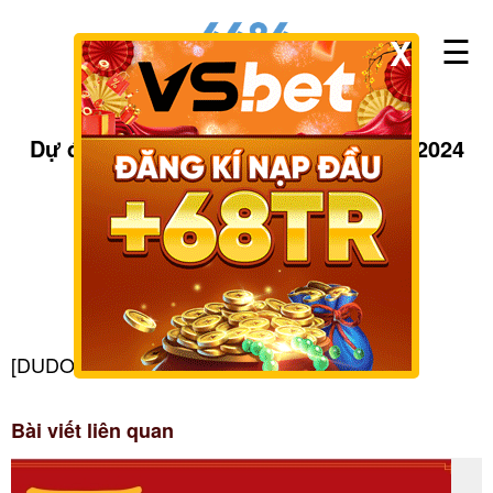
☰
X
Home
>
Xổ số
>
Dự đoán XSMT
Dự đoán kqxs miền Trung ngày 2-10-2024
Xổ số
|
01/10/2024
by
6686
✚ ĐĂNG KÝ
✍ ĐĂNG NHẬP
[DUDOANXOSO:533]
Bài viết liên quan