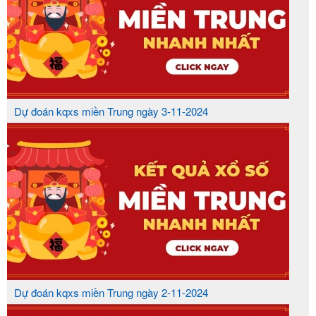
Dự đoán kqxs miền Trung ngày 3-11-2024
Dự đoán kqxs miền Trung ngày 2-11-2024