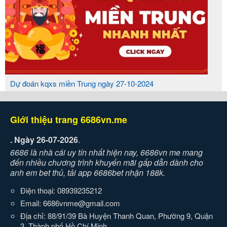
Dự đoán kqxs miền Trung ngày 27-10-2024
Giới thiệu trang 6686vn.me
. Ngày 26-07-2026
.
6686 là nhà cái uy tín nhất hiện nay, 6686vn me mang
đến nhiều chương trình khuyến mãi gấp dẫn dành cho
anh em bet thủ, tải app 6686bet nhận 188k.
Điện thoại: 08939235212
Email:
6686vnme@gmail.com
Địa chỉ: 88/91/39 Bà Huyện Thanh Quan, Phường 9, Quận
3, Thành phố Hồ Chí Minh