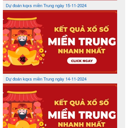
Dự đoán kqxs miền Trung ngày 15-11-2024
Dự đoán kqxs miền Trung ngày 14-11-2024