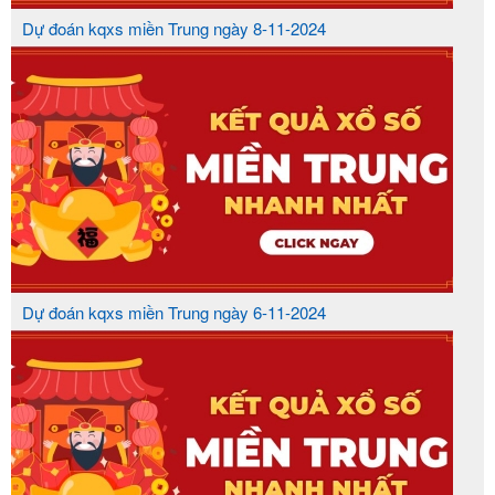
Dự đoán kqxs miền Trung ngày 8-11-2024
Dự đoán kqxs miền Trung ngày 6-11-2024