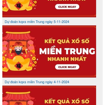
Dự đoán kqxs miền Trung ngày 5-11-2024
Dự đoán kqxs miền Trung ngày 4-11-2024