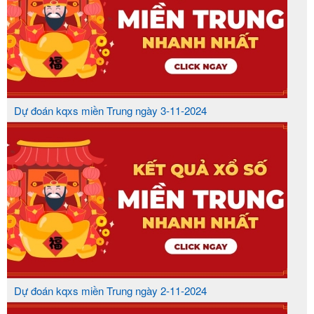
Dự đoán kqxs miền Trung ngày 3-11-2024
Dự đoán kqxs miền Trung ngày 2-11-2024