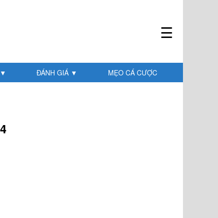
☰
▼
ĐÁNH GIÁ
▼
MẸO CÁ CƯỢC
24