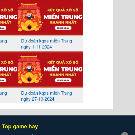
rung
Dự đoán kqxs miền Trung
ngày 1-11-2024
rung
Dự đoán kqxs miền Trung
ngày 27-10-2024
.
Top game hay