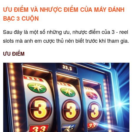
ƯU ĐIỂM VÀ NHƯỢC ĐIỂM CỦA MÁY ĐÁNH
BẠC 3 CUỘN
Sau đây là một số những ưu, nhược điểm của 3 - reel
slots mà anh em cược thủ nên biết trước khi tham gia.
ƯU ĐIỂM