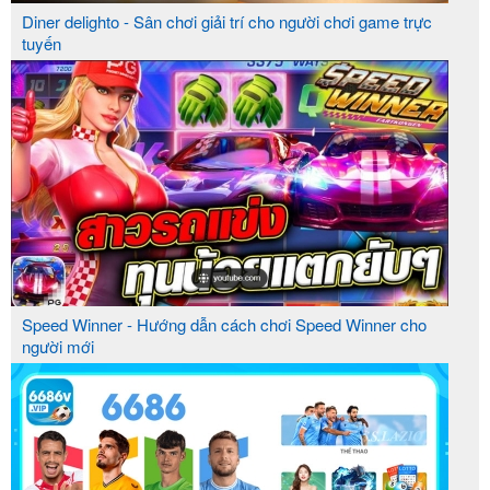
Diner delighto - Sân chơi giải trí cho người chơi game trực
tuyến
Speed Winner - Hướng dẫn cách chơi Speed Winner cho
người mới