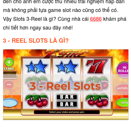
đến cho anh em cược thủ nhiều trải nghiệm hấp dẫn
mà không phải tựa game slot nào cũng có thể có.
Vậy Slots 3-Reel là gì? Cùng nhà cái
6686
khám phá
chi tiết hơn ngay sau đây nhé!
3 - REEL SLOTS LÀ GÌ?