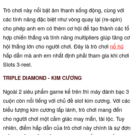
Trò chơi này nổi bật âm thanh sống động, cùng với
các tính năng đặc biệt như vòng quay lại (re-spin)
cho phép anh em có thêm cơ hội để tạo thành các tổ
hợp chiến thắng và tính năng multipliers giúp tăng cơ
hội thắng lớn cho người chơi. Đây là trò chơi
nổ hũ
hấp dẫn mà anh em nhất định phải tham gia khi chơi
Slots 3-reel.
TRIPLE DIAMOND - KIM CƯƠNG
Ngoài 2 siêu phẩm game kể trên thì máy đánh bạc 3
cuộn còn nổi tiếng với chủ đề slot kim cương. Với các
biểu tượng kim cương lấp lánh, trò chơi mang đến
cho người chơi một cảm giác may mắn, tài lộc. Tuy
nhiên, điểm hấp dẫn của trò chơi này chính là sự đơn