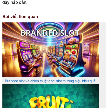
đầy hấp dẫn.
Bài viết liên quan
Branded slot và chiến thuật chơi slot thương hiệu hiệu quả