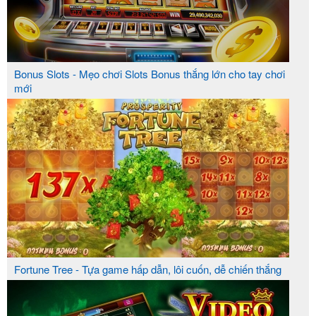
Bonus Slots - Mẹo chơi Slots Bonus thắng lớn cho tay chơi
mới
Fortune Tree - Tựa game hấp dẫn, lôi cuốn, dễ chiến thắng