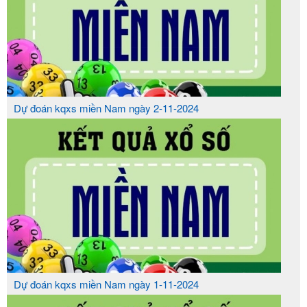
Dự đoán kqxs miền Nam ngày 2-11-2024
Dự đoán kqxs miền Nam ngày 1-11-2024