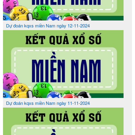
Dự đoán kqxs miền Nam ngày 12-11-2024
Dự đoán kqxs miền Nam ngày 11-11-2024