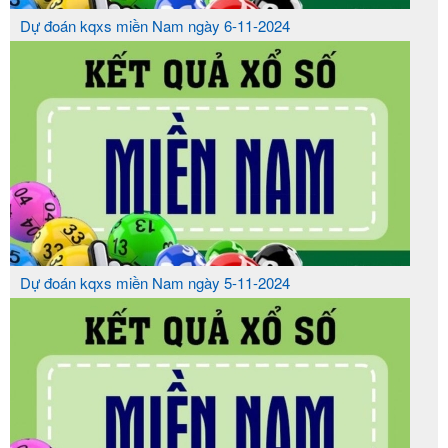
Dự đoán kqxs miền Nam ngày 6-11-2024
Dự đoán kqxs miền Nam ngày 5-11-2024