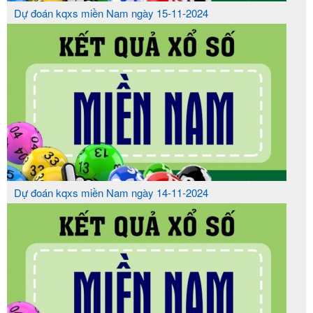
Dự đoán kqxs miền Nam ngày 15-11-2024
Dự đoán kqxs miền Nam ngày 14-11-2024