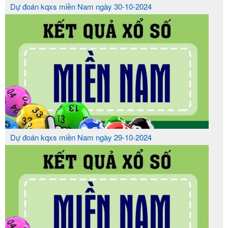
Dự đoán kqxs miền Nam ngày 30-10-2024
Dự đoán kqxs miền Nam ngày 29-10-2024