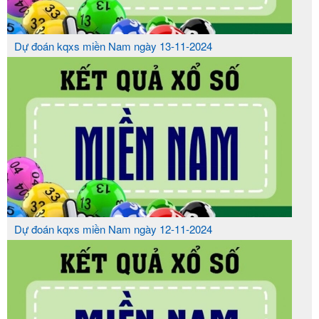
Dự đoán kqxs miền Nam ngày 13-11-2024
Dự đoán kqxs miền Nam ngày 12-11-2024