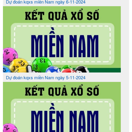
Dự đoán kqxs miền Nam ngày 6-11-2024
Dự đoán kqxs miền Nam ngày 5-11-2024