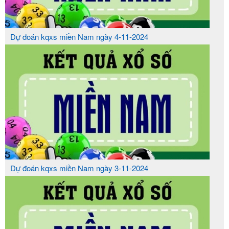
Dự đoán kqxs miền Nam ngày 4-11-2024
Dự đoán kqxs miền Nam ngày 3-11-2024