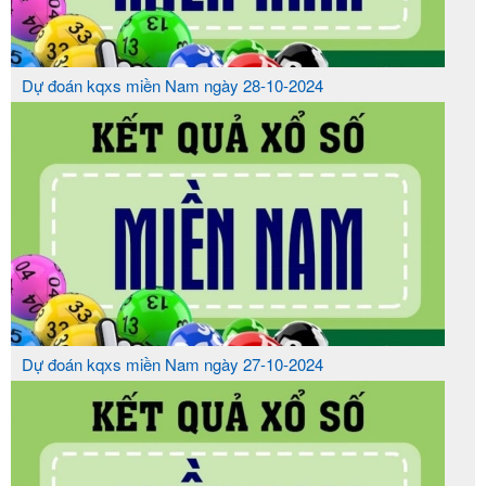
Dự đoán kqxs miền Nam ngày 28-10-2024
Dự đoán kqxs miền Nam ngày 27-10-2024