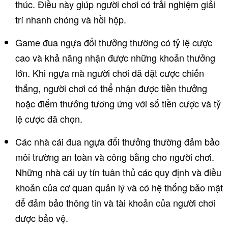
thúc. Điều này giúp người chơi có trải nghiệm giải
trí nhanh chóng và hồi hộp.
Game đua ngựa đổi thưởng thường có tỷ lệ cược
cao và khả năng nhận được những khoản thưởng
lớn. Khi ngựa mà người chơi đã đặt cược chiến
thắng, người chơi có thể nhận được tiền thưởng
hoặc điểm thưởng tương ứng với số tiền cược và tỷ
lệ cược đã chọn.
Các nhà cái đua ngựa đổi thưởng thường đảm bảo
môi trường an toàn và công bằng cho người chơi.
Những nhà cái uy tín tuân thủ các quy định và điều
khoản của cơ quan quản lý và có hệ thống bảo mật
để đảm bảo thông tin và tài khoản của người chơi
được bảo vệ.