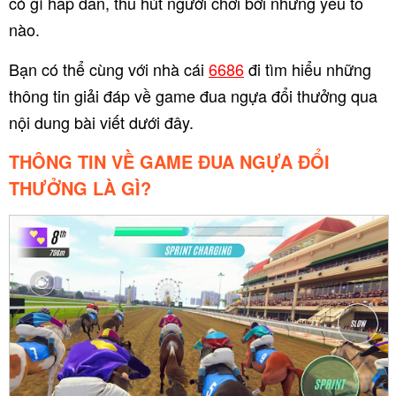
có gì hấp dẫn, thu hút người chơi bởi những yếu tố
nào.
Bạn có thể cùng với nhà cái
6686
đi tìm hiểu những
thông tin giải đáp về game đua ngựa đổi thưởng qua
nội dung bài viết dưới đây.
THÔNG TIN VỀ GAME ĐUA NGỰA ĐỔI
THƯỞNG LÀ GÌ?