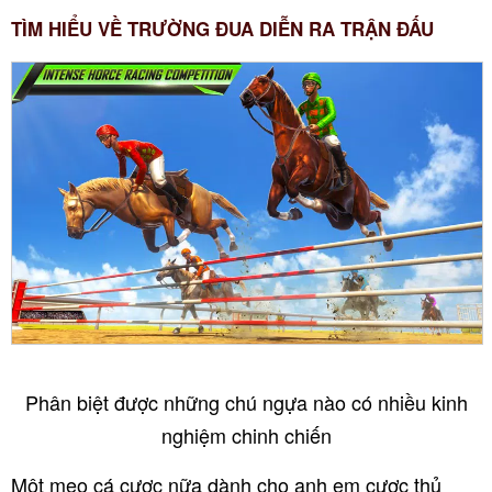
TÌM HIỂU VỀ TRƯỜNG ĐUA DIỄN RA TRẬN ĐẤU
Phân biệt được những chú ngựa nào có nhiều kinh
nghiệm chinh chiến
Một mẹo cá cược nữa dành cho anh em cược thủ