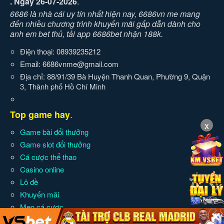
. Ngày 26-07-2026
.
6686 là nhà cái uy tín nhất hiện nay, 6686vn me mang
đến nhiều chương trình khuyến mãi gấp dẫn dành cho
anh em bet thủ, tải app 6686bet nhận 188k.
Điện thoại: 08939235212
Email:
6686vnme@gmail.com
Địa chỉ: 88/91/39 Bà Huyện Thanh Quan, Phường 9, Quận
3, Thành phố Hồ Chí Minh
.
Top game hay
x
Game bài đổi thưởng
Game slot đổi thưởng
Cá cược thể thao
Casino online
Lô đề
Khuyến mãi
Mẹo cá cược
✕
Giới thiệu
|
Liên hệ
|
Điều khoản