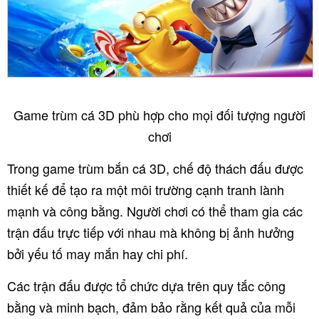
Game trùm cá 3D phù hợp cho mọi đối tượng người
chơi
Trong game trùm bắn cá 3D, chế độ thách đấu được
thiết kế để tạo ra một môi trường cạnh tranh lành
mạnh và công bằng. Người chơi có thể tham gia các
trận đấu trực tiếp với nhau mà không bị ảnh hưởng
bởi yếu tố may mắn hay chi phí.
Các trận đấu được tổ chức dựa trên quy tắc công
bằng và minh bạch, đảm bảo rằng kết quả của mỗi