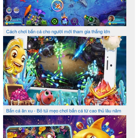
Cách chơi bắn cá cho người mới tham gia thắng lớn
Bắn cá ăn xu - Bỏ túi mẹo chơi bắn cá từ cao thủ lâu năm