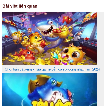
Bài viết liên quan
Chơi bắn cá xèng - Tựa game bắn cá sôi động nhất năm 2024