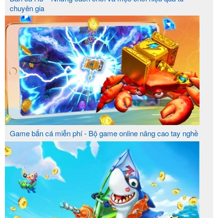
chuyên gia
Game bắn cá miễn phí - Bộ game online nâng cao tay nghề