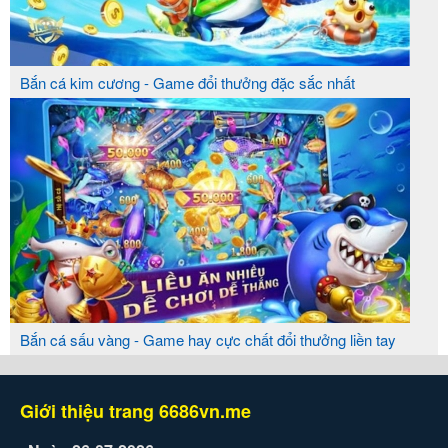
Bắn cá kim cương - Game đổi thưởng đặc sắc nhất
Bắn cá sấu vàng - Game hay cực chất đổi thưởng liền tay
Giới thiệu trang 6686vn.me