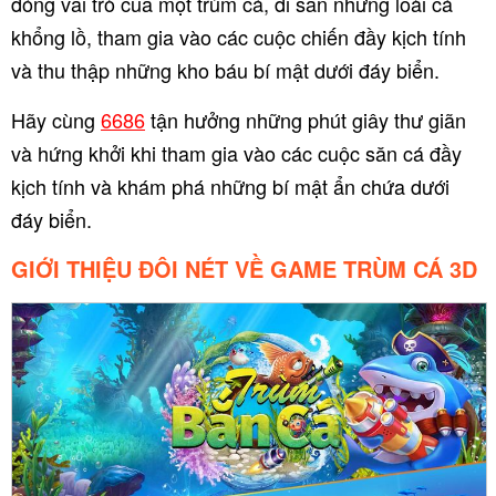
đóng vai trò của một trùm cá, đi săn những loài cá
khổng lồ, tham gia vào các cuộc chiến đầy kịch tính
và thu thập những kho báu bí mật dưới đáy biển.
Hãy cùng
6686
tận hưởng những phút giây thư giãn
và hứng khởi khi tham gia vào các cuộc săn cá đầy
kịch tính và khám phá những bí mật ẩn chứa dưới
đáy biển.
GIỚI THIỆU ĐÔI NÉT VỀ GAME TRÙM CÁ 3D