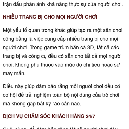
trận đấu phản ánh khả năng thực sự của người chơi.
NHIỀU TRANG BỊ CHO MỌI NGƯỜI CHƠI
Một yếu tố quan trọng khác giúp tạo ra một sân chơi
công bằng là việc cung cấp nhiều trang bị cho mọi
người chơi. Trong game trùm bắn cá 3D, tất cả các
trang bị và công cụ đều có sẵn cho tất cả mọi người
chơi, không phụ thuộc vào mức độ chi tiêu hoặc sự
may mắn.
Điều này giúp đảm bảo rằng mỗi người chơi đều có
cơ hội để trải nghiệm toàn bộ nội dung của trò chơi
mà không gặp bất kỳ rào cản nào.
DỊCH VỤ CHĂM SÓC KHÁCH HÀNG 24/7
Cuối cùng, để đảm bảo rằng tất cả người chơi đều