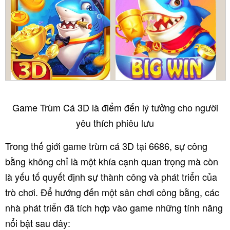
Game Trùm Cá 3D là điểm đến lý tưởng cho người
yêu thích phiêu lưu
Trong thế giới game trùm cá 3D tại 6686, sự công
bằng không chỉ là một khía cạnh quan trọng mà còn
là yếu tố quyết định sự thành công và phát triển của
trò chơi. Để hướng đến một sân chơi công bằng, các
nhà phát triển đã tích hợp vào game những tính năng
nổi bật sau đây: