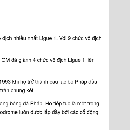
 địch nhiều nhất Ligue 1. Với 9 chức vô địch
OM đã giành 4 chức vô địch Ligue 1 liên
 1993 khi họ trở thành câu lạc bộ Pháp đầu
trận chung kết.
rong bóng đá Pháp. Họ tiếp tục là một trong
lodrome luôn được lấp đầy bởi các cổ động