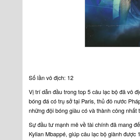
Số lần vô địch: 12
Vị trí dẫn đầu trong top 5 câu lạc bộ đã vô 
bóng đá có trụ sở tại Paris, thủ đô nước Ph
những đội bóng giàu có và thành công nhất t
Sự đầu tư mạnh mẽ về tài chính đã mang đế
Kylian Mbappé, giúp câu lạc bộ giành được 1