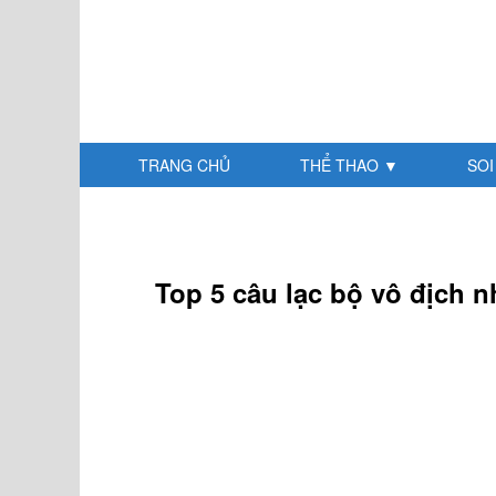
TRANG CHỦ
THỂ THAO
▼
SO
Top 5 câu lạc bộ vô địch n