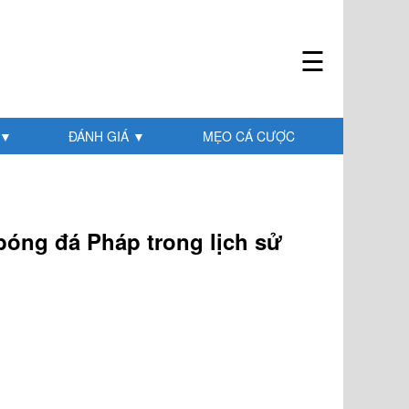
☰
▼
ĐÁNH GIÁ
▼
MẸO CÁ CƯỢC
 bóng đá Pháp trong lịch sử