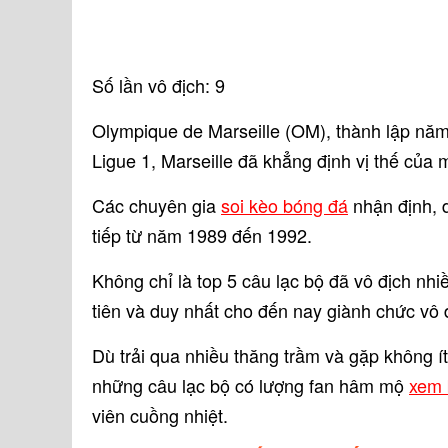
Số lần vô địch: 9
Olympique de Marseille (OM), thành lập năm 1
Ligue 1, Marseille đã khẳng định vị thế của
Các chuyên gia
soi kèo bóng đá
nhận định, 
tiếp từ năm 1989 đến 1992.
Không chỉ là top 5 câu lạc bộ đã vô địch nhi
tiên và duy nhất cho đến nay giành chức vô
Dù trải qua nhiều thăng trầm và gặp không ít
những câu lạc bộ có lượng fan hâm mộ
xem 
viên cuồng nhiệt.