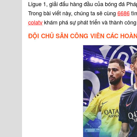
Ligue 1, giải đấu hàng đầu của bóng đá Pháp
Trong bài viết này, chúng ta sẽ cùng
6686
tì
colatv
khám phá sự phát triển và thành công c
ĐỘI CHỦ SÂN CÔNG VIÊN CÁC HOÀN