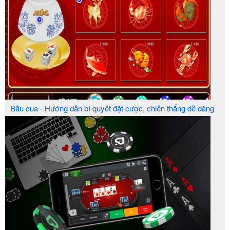
Bầu cua - Hướng dẫn bí quyết đặt cược, chiến thắng dễ dàng