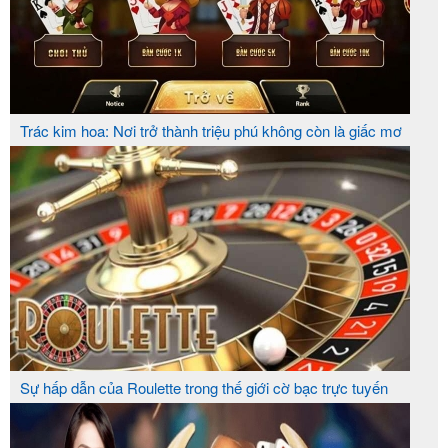
Trác kim hoa: Nơi trở thành triệu phú không còn là giấc mơ
Sự hấp dẫn của Roulette trong thế giới cờ bạc trực tuyến