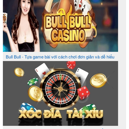
Bull Bull - Tựa game bài với cách chơi đơn giản và dễ hiểu