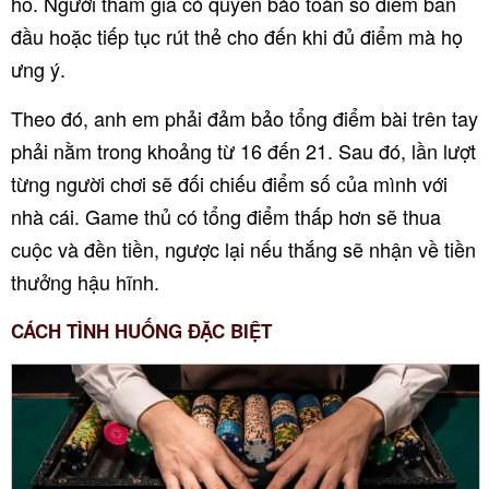
hồ. Người tham gia có quyền bảo toàn số điểm ban
đầu hoặc tiếp tục rút thẻ cho đến khi đủ điểm mà họ
ưng ý.
Theo đó, anh em phải đảm bảo tổng điểm bài trên tay
phải nằm trong khoảng từ 16 đến 21. Sau đó, lần lượt
từng người chơi sẽ đối chiếu điểm số của mình với
nhà cái. Game thủ có tổng điểm thấp hơn sẽ thua
cuộc và đền tiền, ngược lại nếu thắng sẽ nhận về tiền
thưởng hậu hĩnh.
CÁCH TÌNH HUỐNG ĐẶC BIỆT