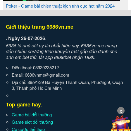
Poker - Game bài chiến thuật kịch tính cực hot năm 2024
Giới thiệu trang 6686vn.me
. Ngày 26-07-2026
.
6686 là nhà cái uy tín nhất hiện nay, 6686vn me mang
đến nhiều chương trình khuyến mãi gấp dẫn dành cho
anh em bet thủ, tải app 6686bet nhận 188k.
Điện thoại: 08939235212
Email:
6686vnme@gmail.com
Địa chỉ: 88/91/39 Bà Huyện Thanh Quan, Phường 9, Quận
3, Thành phố Hồ Chí Minh
.
Top game hay
x
Game bài đổi thưởng
Game slot đổi thưởng
Cá cược thể thao