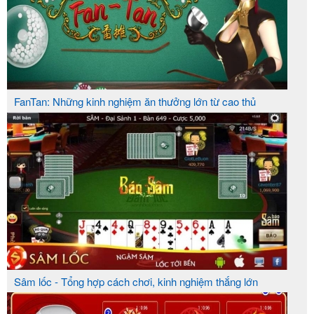
FanTan: Những kinh nghiệm ăn thưởng lớn từ cao thủ
Sâm lốc - Tổng hợp cách chơi, kinh nghiệm thắng lớn