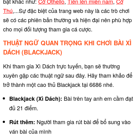
bật khác như:
Cờ Othello
,
Tiến lên miền nam
,
Cờ
Thú
,...Sự đặc biệt của trang web này là các trò chơi
sẽ có các phiên bản thường và hiện đại nên phù hợp
cho mọi đối tượng tham gia cá cược.
THUẬT NGỮ QUAN TRỌNG KHI CHƠI BÀI XÌ
DÁCH (BLACKJACK)
Khi tham gia Xì Dách trực tuyến, bạn sẽ thường
xuyên gặp các thuật ngữ sau đây. Hãy tham khảo để
trở thành một cao thủ Blackjack tại 6686 nhé.
Bài trên tay anh em cầm đạt
Blackjack (Xì Dách):
đủ 21 điểm.
Người tham gia rút bài để bổ sung vào
Rút thêm:
ván bài của mình