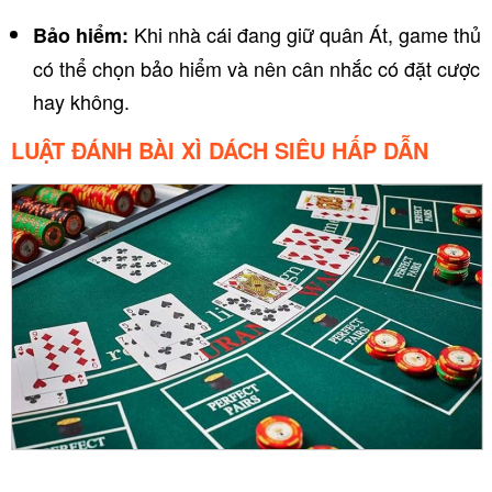
Khi nhà cái đang giữ quân Át, game thủ
Bảo hiểm:
có thể chọn bảo hiểm và nên cân nhắc có đặt cược
hay không.
LUẬT ĐÁNH BÀI XÌ DÁCH SIÊU HẤP DẪN