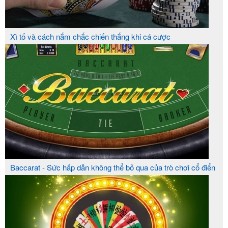
Xì tố và cách nắm chắc chiến thắng khi cá cược
Baccarat - Sức hấp dẫn không thể bỏ qua của trò chơi cổ điển