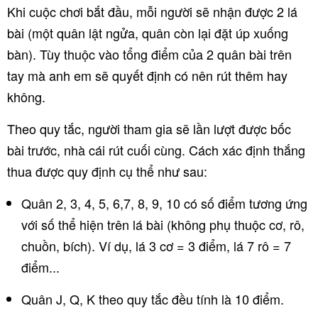
Khi cuộc chơi bắt đầu, mỗi người sẽ nhận được 2 lá
bài (một quân lật ngửa, quân còn lại đặt úp xuống
bàn). Tùy thuộc vào tổng điểm của 2 quân bài trên
tay mà anh em sẽ quyết định có nên rút thêm hay
không.
Theo quy tắc, người tham gia sẽ lần lượt được bốc
bài trước, nhà cái rút cuối cùng. Cách xác định thắng
thua được quy định cụ thể như sau:
Quân 2, 3, 4, 5, 6,7, 8, 9, 10 có số điểm tương ứng
với số thể hiện trên lá bài (không phụ thuộc cơ, rô,
chuồn, bích). Ví dụ, lá 3 cơ = 3 điểm, lá 7 rô = 7
điểm...
Quân J, Q, K theo quy tắc đều tính là 10 điểm.