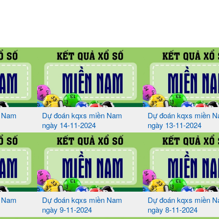
n Nam
Dự đoán kqxs miền Nam
Dự đoán kqxs miền 
ngày 14-11-2024
ngày 13-11-2024
n Nam
Dự đoán kqxs miền Nam
Dự đoán kqxs miền 
ngày 9-11-2024
ngày 8-11-2024