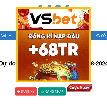
X
I CẦU
▼
CASINO
▼
TOP GAME
▼
XỔ SỐ
Home
>
Xổ số
>
Dự đoán XSMN
Dự đoán kqxs miền Nam ngày 28-8-202
Xổ số
|
27/08/2024
by
6686
✚ ĐĂNG KÝ
✍ ĐĂNG NHẬP