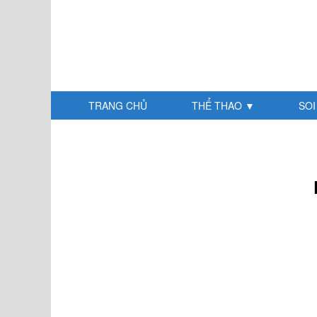
TRANG CHỦ
THỂ THAO
▼
SO