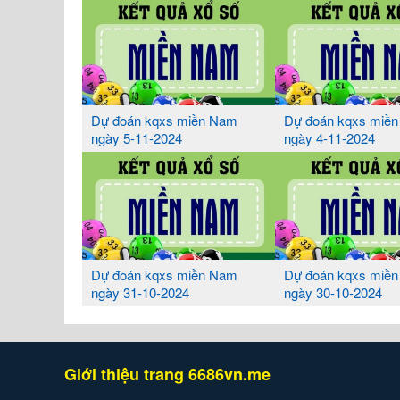
Dự đoán kqxs miền Nam
Dự đoán kqxs miề
ngày 5-11-2024
ngày 4-11-2024
Dự đoán kqxs miền Nam
Dự đoán kqxs miề
ngày 31-10-2024
ngày 30-10-2024
Giới thiệu trang 6686vn.me