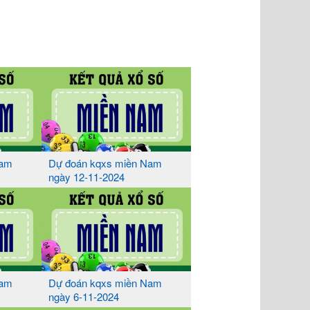
Nam
Dự đoán kqxs miền Nam
ngày 12-11-2024
Nam
Dự đoán kqxs miền Nam
ngày 6-11-2024