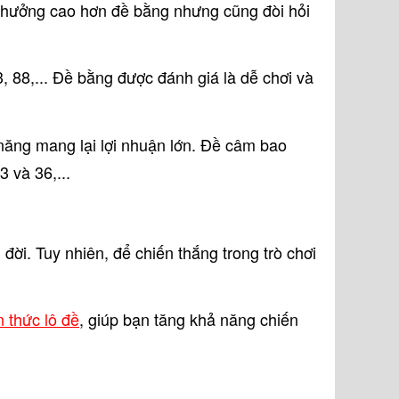
rả thưởng cao hơn đề bằng nhưng cũng đòi hỏi
 88,... Đề bằng được đánh giá là dễ chơi và
m năng mang lại lợi nhuận lớn. Đề câm bao
 và 36,...
i đời. Tuy nhiên, để chiến thắng trong trò chơi
n thức lô đề
, giúp bạn tăng khả năng chiến