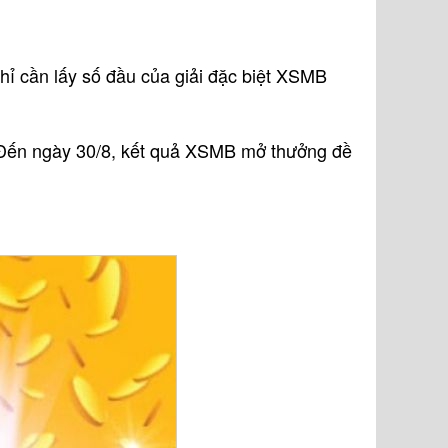
hỉ cần lấy số đầu của giải đặc biệt XSMB
. Đến ngày 30/8, kết quả XSMB mở thưởng đề