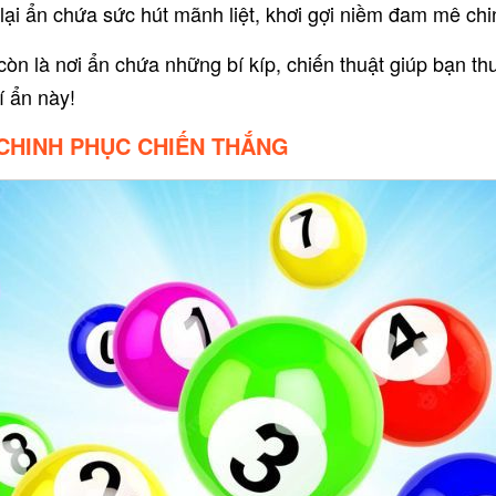
lại ẩn chứa sức hút mãnh liệt, khơi gợi niềm đam mê chi
ề còn là nơi ẩn chứa những bí kíp, chiến thuật giúp bạn 
í ẩn này!
 CHINH PHỤC CHIẾN THẮNG