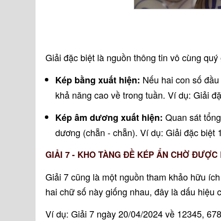
Giải đặc biệt là nguồn thông tin vô cùng quý
Nếu hai con số đầu t
Kép bằng xuất hiện:
khả năng cao về trong tuần. Ví dụ: Giải đặ
Quan sát tổng c
Kép âm dương xuất hiện:
dương (chẵn - chẵn). Ví dụ: Giải đặc biệt 1
GIẢI 7 - KHO TÀNG ĐỀ KÉP ẨN CHỜ ĐƯỢC
Giải 7 cũng là một nguồn tham khảo hữu ích 
hai chữ số này giống nhau, đây là dấu hiệu 
Ví dụ: Giải 7 ngày 20/04/2024 về 12345, 67