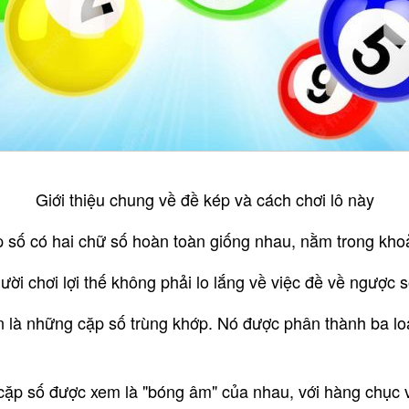
Giới thiệu chung về đề kép và cách chơi lô này
ặp số có hai chữ số hoàn toàn giống nhau, nằm trong kho
i chơi lợi thế không phải lo lắng về việc đề về ngược số
ản là những cặp số trùng khớp. Nó được phân thành ba lo
p số được xem là "bóng âm" của nhau, với hàng chục và