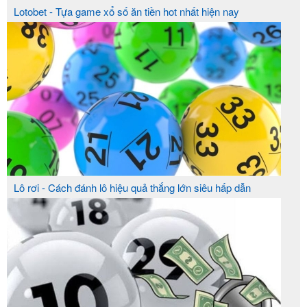
Lotobet - Tựa game xổ số ăn tiền hot nhất hiện nay
Lô rơi - Cách đánh lô hiệu quả thắng lớn siêu hấp dẫn