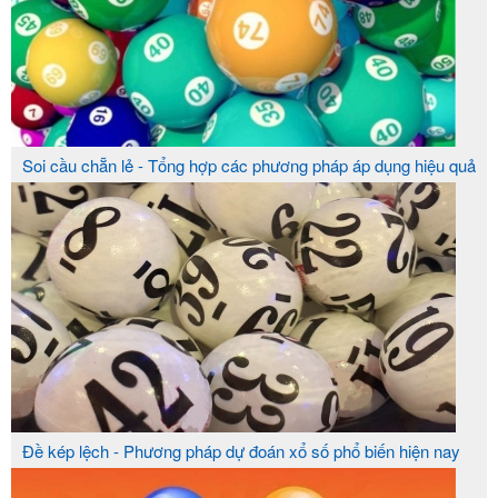
Soi cầu chẵn lẻ - Tổng hợp các phương pháp áp dụng hiệu quả
Đề kép lệch - Phương pháp dự đoán xổ số phổ biến hiện nay