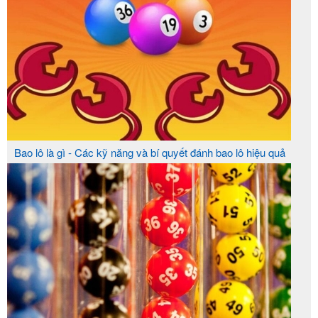
Bao lô là gì - Các kỹ năng và bí quyết đánh bao lô hiệu quả