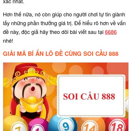
xác nhất.
Hơn thế nữa, nó còn giúp cho người chơi tự tin giành
lấy những phần thưởng giá trị. Để hiểu rõ hơn về vấn
đề này, độc giả hãy theo dõi bài viết sau tại
6686
nhé!
GIẢI MÃ BÍ ẨN LÔ ĐỀ CÙNG SOI CẦU 888