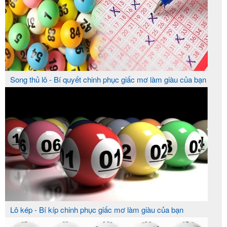
Song thủ lô - Bí quyết chinh phục giấc mơ làm giàu của bạn
Lô kép - Bí kíp chinh phục giấc mơ làm giàu của bạn