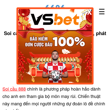
☰
X
Home
>
Soi cầu
>
Kiến thức lô đề
Soi cầu 888 - Dự đoán lô đề chính Xác, phát
tài phát lộc
Soi cầu
|
24/04/2024
by
6686
✚ ĐĂNG KÝ
✍ ĐĂNG NHẬP
Soi cầu 888
chính là phương pháp hoàn hảo dành
cho anh em tham gia bộ môn may rùi. Chiến thuật
này mang đến mọi người những dự đoán lô đề chính