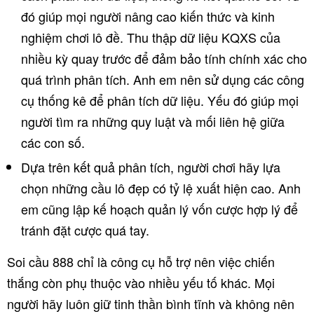
đó giúp mọi người nâng cao kiến thức và kinh
nghiệm chơi lô đề. Thu thập dữ liệu KQXS của
nhiều kỳ quay trước để đảm bảo tính chính xác cho
quá trình phân tích. Anh em nên sử dụng các công
cụ thống kê để phân tích dữ liệu. Yếu đó giúp mọi
người tìm ra những quy luật và mối liên hệ giữa
các con số.
Dựa trên kết quả phân tích, người chơi hãy lựa
chọn những cầu lô đẹp có tỷ lệ xuất hiện cao. Anh
em cũng lập kế hoạch quản lý vốn cược hợp lý để
tránh đặt cược quá tay.
Soi cầu 888 chỉ là công cụ hỗ trợ nên việc chiến
thắng còn phụ thuộc vào nhiều yếu tố khác. Mọi
người hãy luôn giữ tinh thần bình tĩnh và không nên