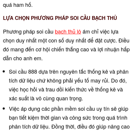
quá ham hố.
LỰA CHỌN PHƯƠNG PHÁP SOI CẦU BẠCH THỦ
Phương pháp soi cầu
bạch thủ lô
ám chỉ việc lựa
chọn duy nhất một con số duy nhất để đặt cược. Điều
đó mang đến cơ hội chiến thắng cao và lợi nhuận hấp
dẫn cho anh em.
Soi cầu 888 dựa trên nguyên tắc thống kê và phân
tích dữ liệu chứ không phải yếu tố may rủi. Do đó,
việc học hỏi và trau dồi kiến thức về thống kê và
xác suất là vô cùng quan trọng.
Việc áp dụng các phần mềm soi cầu uy tín sẽ giúp
bạn tiết kiệm thời gian và công sức trong quá trình
phân tích dữ liệu. Đồng thời, điều đó giúp nâng cao