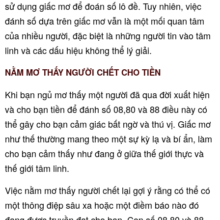
sử dụng giấc mơ để đoán số lô đề. Tuy nhiên, việc
đánh số dựa trên giấc mơ vẫn là một mối quan tâm
của nhiều người, đặc biệt là những người tin vào tâm
linh và các dấu hiệu không thể lý giải.
NẰM MƠ THẤY NGƯỜI CHẾT CHO TIỀN
Khi bạn ngủ mơ thấy một người đã qua đời xuất hiện
và cho bạn tiền để đánh số 08,80 và 88 điều này có
thể gây cho bạn cảm giác bất ngờ và thú vị. Giấc mơ
như thế thường mang theo một sự kỳ lạ và bí ẩn, làm
cho bạn cảm thấy như đang ở giữa thế giới thực và
thế giới tâm linh.
Việc nằm mơ thấy người chết lại gợi ý rằng có thể có
một thông điệp sâu xa hoặc một điềm báo nào đó
đang được truyền đạt cho bạn. Con số 08,80 và 88