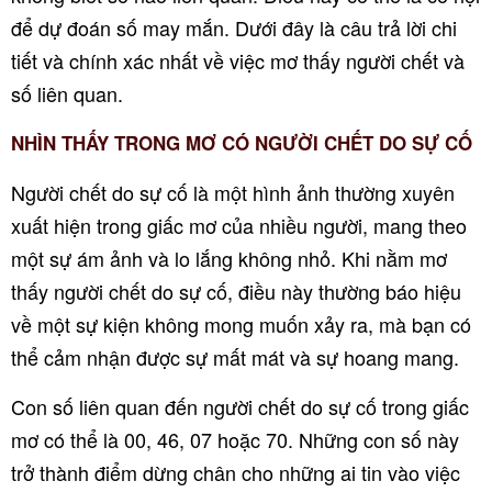
để dự đoán số may mắn. Dưới đây là câu trả lời chi
tiết và chính xác nhất về việc mơ thấy người chết và
số liên quan.
NHÌN THẤY TRONG MƠ CÓ NGƯỜI CHẾT DO SỰ CỐ
Người chết do sự cố là một hình ảnh thường xuyên
xuất hiện trong giấc mơ của nhiều người, mang theo
một sự ám ảnh và lo lắng không nhỏ. Khi nằm mơ
thấy người chết do sự cố, điều này thường báo hiệu
về một sự kiện không mong muốn xảy ra, mà bạn có
thể cảm nhận được sự mất mát và sự hoang mang.
Con số liên quan đến người chết do sự cố trong giấc
mơ có thể là 00, 46, 07 hoặc 70. Những con số này
trở thành điểm dừng chân cho những ai tin vào việc