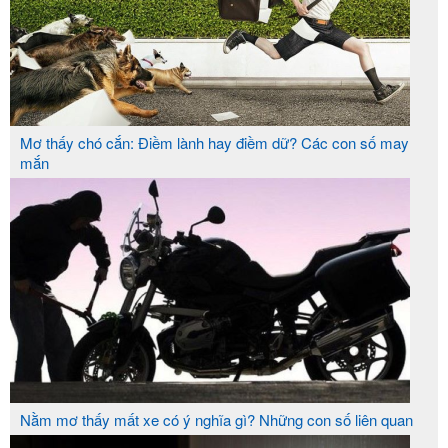
Mơ thấy chó cắn: Điềm lành hay điềm dữ? Các con số may
mắn
Nằm mơ thấy mất xe có ý nghĩa gì? Những con số liên quan