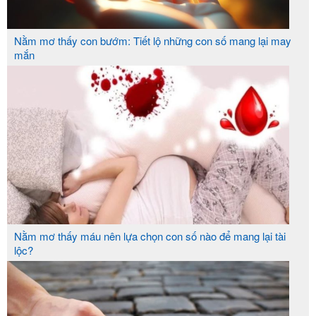
Nằm mơ thấy con bướm: Tiết lộ những con số mang lại may
mắn
Nằm mơ thấy máu nên lựa chọn con số nào để mang lại tài
lộc?