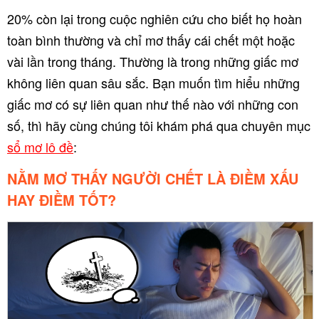
20% còn lại trong cuộc nghiên cứu cho biết họ hoàn
toàn bình thường và chỉ mơ thấy cái chết một hoặc
vài lần trong tháng. Thường là trong những giấc mơ
không liên quan sâu sắc. Bạn muốn tìm hiểu những
giấc mơ có sự liên quan như thế nào với những con
số, thì hãy cùng chúng tôi khám phá qua chuyên mục
sổ mơ lô đề
:
NẰM MƠ THẤY NGƯỜI CHẾT LÀ ĐIỀM XẤU
HAY ĐIỀM TỐT?