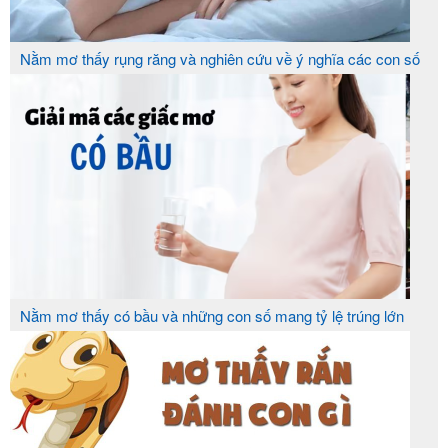
Nằm mơ thấy rụng răng và nghiên cứu về ý nghĩa các con số
Nằm mơ thấy có bầu và những con số mang tỷ lệ trúng lớn