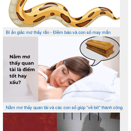
Bí ẩn giấc mơ thấy rắn - Điềm báo và con số may mắn
Nằm mơ thấy quan tài và các con số giúp “về bờ” thành công