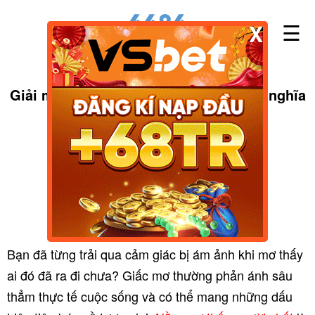
☰
X
Home
>
Soi cầu
>
Sổ mơ lô đề
Giải mã nằm mơ thấy người chết và ý nghĩa
của con số may mắn
Soi cầu
|
20/07/2024
by
6686
✚ ĐĂNG KÝ
✍ ĐĂNG NHẬP
Bạn đã từng trải qua cảm giác bị ám ảnh khi mơ thấy
ai đó đã ra đi chưa? Giấc mơ thường phản ánh sâu
thẳm thực tế cuộc sống và có thể mang những dấu