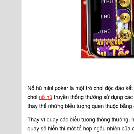
Nổ hũ mini poker là một trò chơi độc đáo kết 
chơi
nổ hũ
truyền thống thường sử dụng các 
thay thế những biểu tượng quen thuộc bằng c
Thay vì quay các biểu tượng thông thường, ng
quay sẽ hiển thị một tổ hợp ngẫu nhiên của c