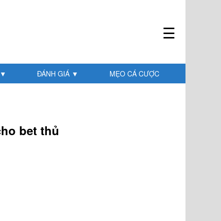
☰
▼
ĐÁNH GIÁ
▼
MẸO CÁ CƯỢC
ho bet thủ