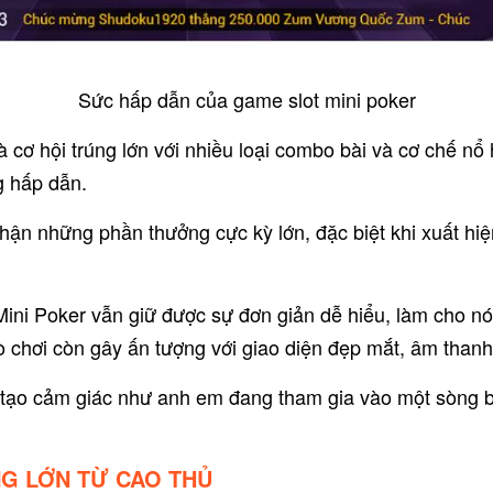
Sức hấp dẫn của game slot mini poker
 cơ hội trúng lớn với nhiều loại combo bài và cơ chế nổ 
g hấp dẫn.
hận những phần thưởng cực kỳ lớn, đặc biệt khi xuất hiệ
ũ Mini Poker vẫn giữ được sự đơn giản dễ hiểu, làm cho n
ò chơi còn gây ấn tượng với giao diện đẹp mắt, âm than
 tạo cảm giác như anh em đang tham gia vào một sòng b
NG LỚN TỪ CAO THỦ