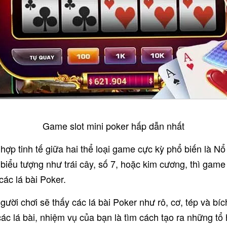
Game slot mini poker hấp dẫn nhất
hợp tinh tế giữa hai thể loại game cực kỳ phổ biến là Nổ
biểu tượng như trái cây, số 7, hoặc kim cương, thì gam
ác lá bài Poker.
ười chơi sẽ thấy các lá bài Poker như rô, cơ, tép và bí
ác lá bài, nhiệm vụ của bạn là tìm cách tạo ra những tổ h