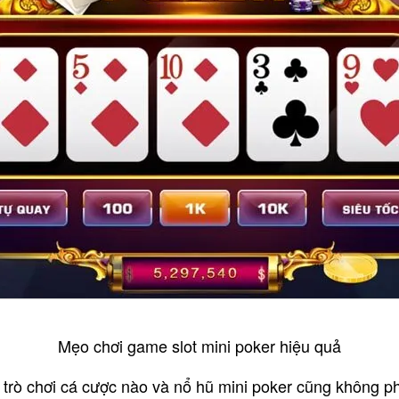
Mẹo chơi game slot mini poker hiệu quả
 trò chơi cá cược nào và nổ hũ mini poker cũng không phả