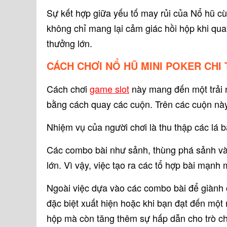
Sự kết hợp giữa yếu tố may rủi của Nổ hũ cù
không chỉ mang lại cảm giác hồi hộp khi qu
thưởng lớn.
CÁCH CHƠI NỔ HŨ MINI POKER CHI
Cách chơi
game slot
này mang đến một trải n
bằng cách quay các cuộn. Trên các cuộn này,
Nhiệm vụ của người chơi là thu thập các lá b
Các combo bài như sảnh, thùng phá sảnh và
lớn. Vì vậy, việc tạo ra các tổ hợp bài mạ
Ngoài việc dựa vào các combo bài để giành ch
đặc biệt xuất hiện hoặc khi bạn đạt đến một
hộp mà còn tăng thêm sự hấp dẫn cho trò ch