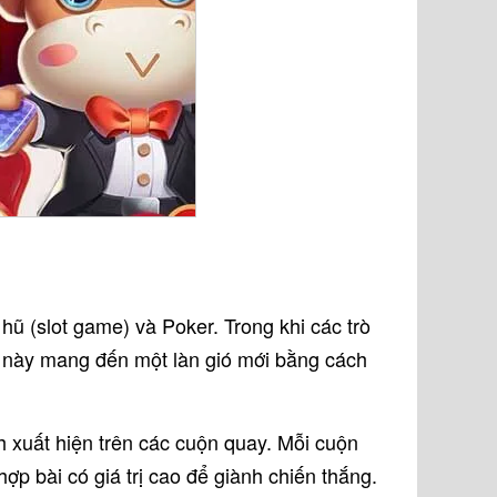
 hũ (slot game) và Poker. Trong khi các trò
e này mang đến một làn gió mới bằng cách
ch xuất hiện trên các cuộn quay. Mỗi cuộn
ợp bài có giá trị cao để giành chiến thắng.