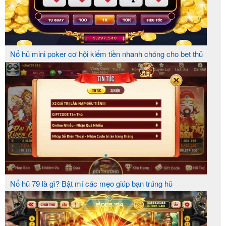
Nổ hũ mini poker cơ hội kiếm tiền nhanh chóng cho bet thủ
Nổ hũ 79 là gì? Bật mí các mẹo giúp bạn trúng hũ