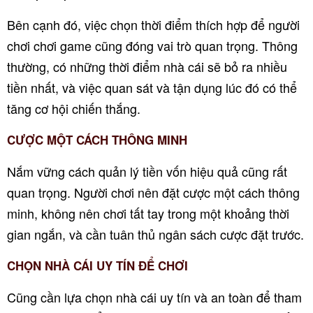
Bên cạnh đó, việc chọn thời điểm thích hợp để người
chơi chơi game cũng đóng vai trò quan trọng. Thông
thường, có những thời điểm nhà cái sẽ bỏ ra nhiều
tiền nhất, và việc quan sát và tận dụng lúc đó có thể
tăng cơ hội chiến thắng.
CƯỢC MỘT CÁCH THÔNG MINH
Nắm vững cách quản lý tiền vốn hiệu quả cũng rất
quan trọng. Người chơi nên đặt cược một cách thông
minh, không nên chơi tất tay trong một khoảng thời
gian ngắn, và cần tuân thủ ngân sách cược đặt trước.
CHỌN NHÀ CÁI UY TÍN ĐỂ CHƠI
Cũng cần lựa chọn nhà cái uy tín và an toàn để tham