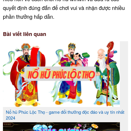
quyết định đúng đắn để chơi vui và nhận được nhiều
phần thưởng hấp dẫn.
Bài viết liên quan
Nổ hũ Phúc Lộc Thọ - game đổi thưởng độc đáo và uy tín nhất
2024