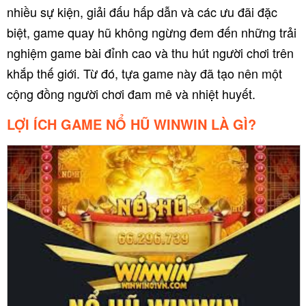
nhiều sự kiện, giải đấu hấp dẫn và các ưu đãi đặc
biệt, game quay hũ không ngừng đem đến những trải
nghiệm game bài đỉnh cao và thu hút người chơi trên
khắp thế giới. Từ đó, tựa game này đã tạo nên một
cộng đồng người chơi đam mê và nhiệt huyết.
LỢI ÍCH GAME NỔ HŨ WINWIN LÀ GÌ?