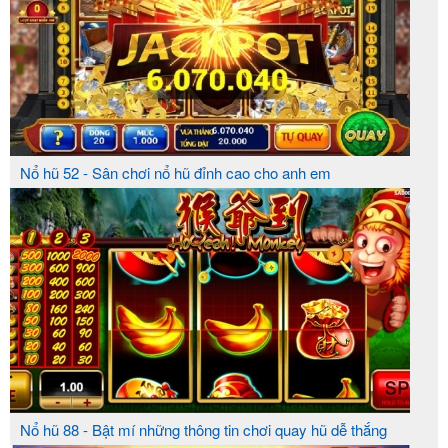
Nổ hũ 52 - Sân chơi nổ hũ đỉnh cao cho anh em
Nổ hũ 88 - Bật mí những thông tin chơi quay hũ dễ thắng