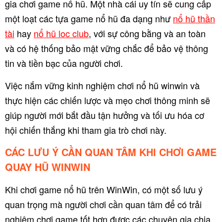
gia chơi game nổ hũ. Một nhà cái uy tín sẽ cung cấp
một loạt các tựa game nổ hũ đa dạng như
nổ hũ thần
tài
hay
nổ hũ loc club
, với sự công bằng và an toàn
và có hệ thống bảo mật vững chắc để bảo vệ thông
tin và tiền bạc của người chơi.
Việc nắm vững kinh nghiệm chơi nổ hũ winwin và
thực hiện các chiến lược và mẹo chơi thông minh sẽ
giúp người mới bắt đầu tận hưởng và tối ưu hóa cơ
hội chiến thắng khi tham gia trò chơi này.
CÁC LƯU Ý CẦN QUAN TÂM KHI CHƠI GAME
QUAY HŨ WINWIN
Khi chơi game nổ hũ trên WinWin, có một số lưu ý
quan trọng mà người chơi cần quan tâm để có trải
nghiệm chơi game tốt hơn được các chuyên gia chia