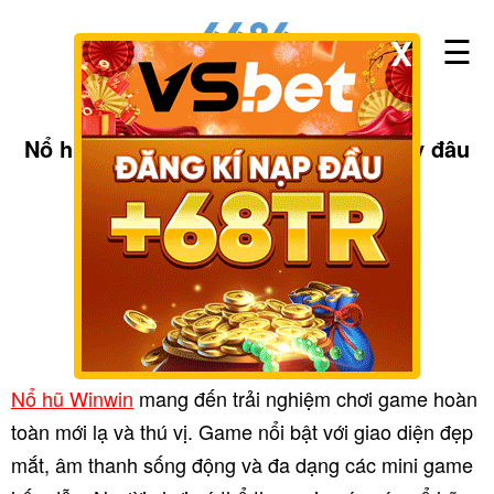
☰
X
Home
>
Top game
>
Nổ hũ
Nổ hũ winwin - Bật mí cách chơi quay đâu
thắng đó nổ thưởng lớn
Top game
|
05/08/2024
by
6686
✚ ĐĂNG KÝ
✍ ĐĂNG NHẬP
Nổ hũ Winwin
mang đến trải nghiệm chơi game hoàn
toàn mới lạ và thú vị. Game nổi bật với giao diện đẹp
mắt, âm thanh sống động và đa dạng các mini game