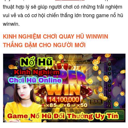
thuật hợp lý sẽ giúp người chơi có những trải nghiệm
vui vẻ và có cơ hội chiến thắng lớn trong game nổ hũ
winwin.
KINH NGHIỆM CHƠI QUAY HŨ WINWIN
THẮNG ĐẬM CHO NGƯỜI MỚI