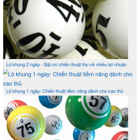
Lô khung 2 ngày - Bật mí chiến thuật thu về nhiều lợi nhuận
Lô khung 1 ngày: Chiến thuật tiềm năng dành cho cao thủ