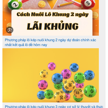
Phương pháp lô kép nuôi khung 2 ngày dự đoán chính xác
nhất kết quả lô đề hôm nay
Phương pháp lô kép nuôi khung 3 ngày cơ sở lý thuyết và thực