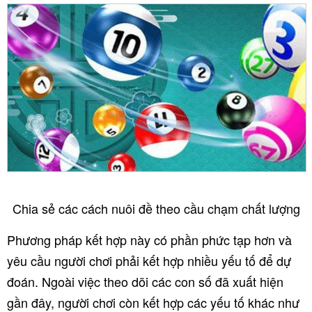
Chia sẻ các cách nuôi đề theo cầu chạm chất lượng
Phương pháp kết hợp này có phần phức tạp hơn và
yêu cầu người chơi phải kết hợp nhiều yếu tố để dự
đoán. Ngoài việc theo dõi các con số đã xuất hiện
gần đây, người chơi còn kết hợp các yếu tố khác như