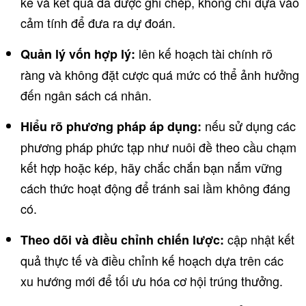
kê và kết quả đã được ghi chép, không chỉ dựa vào
cảm tính để đưa ra dự đoán.
lên kế hoạch tài chính rõ
Quản lý vốn hợp lý:
ràng và không đặt cược quá mức có thể ảnh hưởng
đến ngân sách cá nhân.
nếu sử dụng các
Hiểu rõ phương pháp áp dụng:
phương pháp phức tạp như nuôi đề theo cầu chạm
kết hợp hoặc kép, hãy chắc chắn bạn nắm vững
cách thức hoạt động để tránh sai lầm không đáng
có.
cập nhật kết
Theo dõi và điều chỉnh chiến lược:
quả thực tế và điều chỉnh kế hoạch dựa trên các
xu hướng mới để tối ưu hóa cơ hội trúng thưởng.