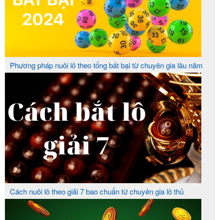
Phương pháp nuôi lô theo tổng bất bại từ chuyên gia lâu năm
Cách nuôi lô theo giải 7 bao chuẩn từ chuyên gia lô thủ