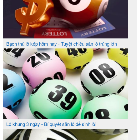
Bạch thủ lô kép hôm nay - Tuyệt chiêu săn lô trúng lớn
Lô khung 3 ngày - Bí quyết săn lô để sinh lời