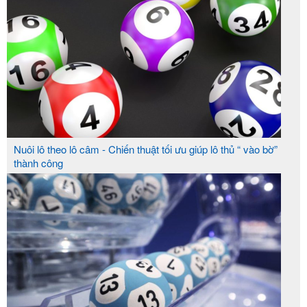
Nuôi lô theo lô câm - Chiến thuật tối ưu giúp lô thủ “ vào bờ”
thành công