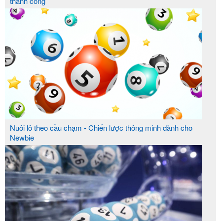
thành công
Nuôi lô theo cầu chạm - Chiến lược thông minh dành cho
Newbie