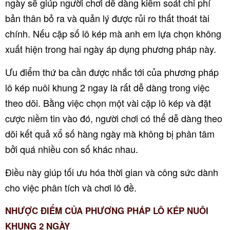
ngày sẽ giúp người chơi dễ dàng kiểm soát chi phí
bản thân bỏ ra và quản lý được rủi ro thất thoát tài
chính. Nếu cặp số lô kép mà anh em lựa chọn không
xuất hiện trong hai ngày áp dụng phương pháp này.
Ưu điểm thứ ba cần được nhắc tới của phương pháp
lô kép nuôi khung 2 ngay là rất dễ dàng trong việc
theo dõi. Bằng việc chọn một vài cặp lô kép và đặt
cược niềm tin vào đó, người chơi có thể dễ dàng theo
dõi kết quả xổ số hàng ngày mà không bị phân tâm
bởi quá nhiều con số khác nhau.
Điều này giúp tối ưu hóa thời gian và công sức dành
cho việc phân tích và chơi lô đề.
NHƯỢC ĐIỂM CỦA PHƯƠNG PHÁP LÔ KÉP NUÔI
KHUNG 2 NGÀY