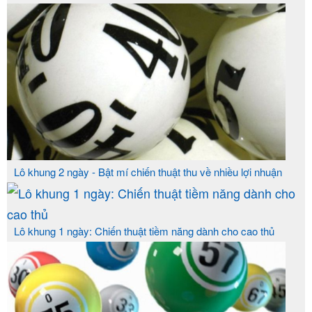
Lô khung 2 ngày - Bật mí chiến thuật thu về nhiều lợi nhuận
Lô khung 1 ngày: Chiến thuật tiềm năng dành cho cao thủ