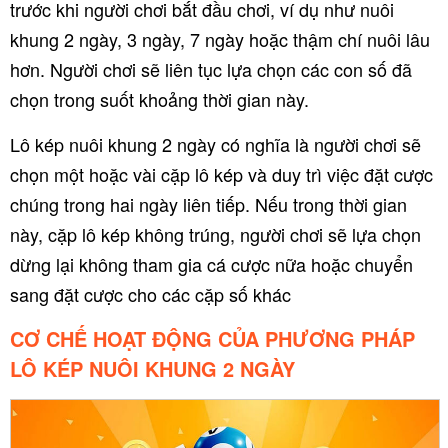
trước khi người chơi bắt đầu chơi, ví dụ như nuôi
khung 2 ngày, 3 ngày, 7 ngày hoặc thậm chí nuôi lâu
hơn. Người chơi sẽ liên tục lựa chọn các con số đã
chọn trong suốt khoảng thời gian này.
Lô kép nuôi khung 2 ngày có nghĩa là người chơi sẽ
chọn một hoặc vài cặp lô kép và duy trì việc đặt cược
chúng trong hai ngày liên tiếp. Nếu trong thời gian
này, cặp lô kép không trúng, người chơi sẽ lựa chọn
dừng lại không tham gia cá cược nữa hoặc chuyển
sang đặt cược cho các cặp số khác
CƠ CHẾ HOẠT ĐỘNG CỦA PHƯƠNG PHÁP
LÔ KÉP NUÔI KHUNG 2 NGÀY