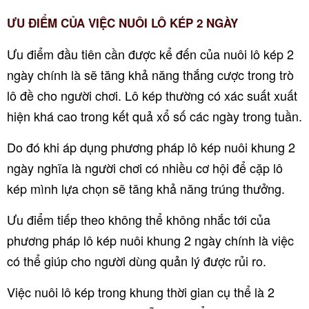
ƯU ĐIỂM CỦA VIỆC NUÔI LÔ KÉP 2 NGÀY
Ưu điểm đầu tiên cần được kể đến của nuôi lô kép 2
ngày chính là sẽ tăng khả năng thắng cược trong trò
lô đề cho người chơi. Lô kép thường có xác suất xuất
hiện khá cao trong kết quả xổ số các ngày trong tuần.
Do đó khi áp dụng phương pháp lô kép nuôi khung 2
ngày nghĩa là người chơi có nhiều cơ hội để cặp lô
kép mình lựa chọn sẽ tăng khả năng trúng thưởng.
Ưu điểm tiếp theo không thể không nhắc tới của
phương pháp lô kép nuôi khung 2 ngày chính là việc
có thể giúp cho người dùng quản lý được rủi ro.
Việc nuôi lô kép trong khung thời gian cụ thể là 2