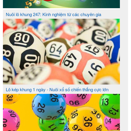
Nuôi lô khung 247: Kinh nghiệm từ các chuyên gia
Lô kép khung 1 ngày - Nuôi xổ số chiến thắng cực lớn