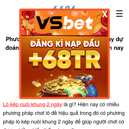
☰
X
Home
>
Soi cầu
>
Nuôi lô khung
Phương pháp lô kép nuôi khung 2 ngày dự
đoán chính xác nhất kết quả lô đề hôm nay
Soi cầu
|
22/05/2024
by
6686
✚ ĐĂNG KÝ
✍ ĐĂNG NHẬP
Lô kép nuôi khung 2 ngày
là gì? Hiện nay có nhiều
phương pháp chơi lô đề hiệu quả trong đó có phương
pháp lô kép nuôi khung 2 ngày để giúp người chơi có