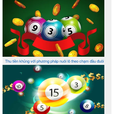
Thu tiền khủng với phương pháp nuôi lô theo chạm đầu đuôi