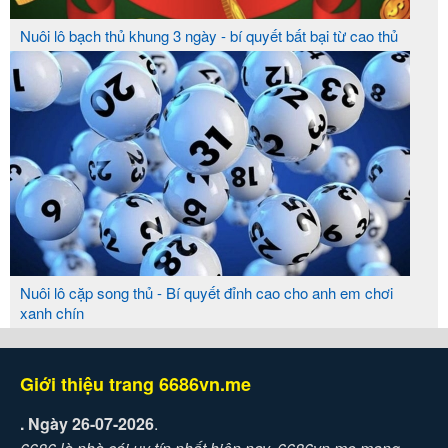
Nuôi lô bạch thủ khung 3 ngày - bí quyết bất bại từ cao thủ
Nuôi lô cặp song thủ - Bí quyết đỉnh cao cho anh em chơi
xanh chín
Giới thiệu trang 6686vn.me
. Ngày 26-07-2026
.