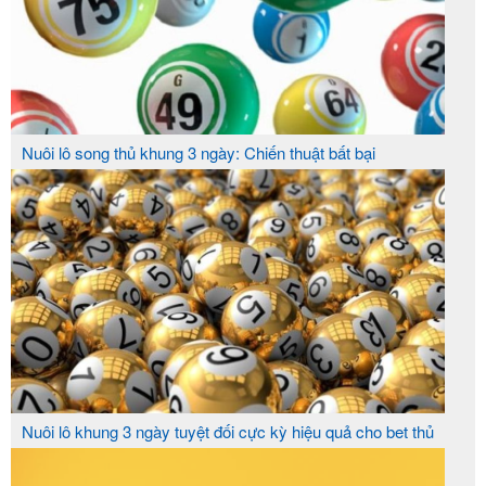
Nuôi lô song thủ khung 3 ngày: Chiến thuật bất bại
Nuôi lô khung 3 ngày tuyệt đối cực kỳ hiệu quả cho bet thủ