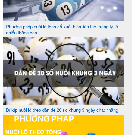
Phương pháp nuôi lô theo số xuất hiện liên tục mang tỷ lệ
chiến thắng cao
Bí kíp nuôi lô theo dàn đề 20 số khung 3 ngày chắc thắng