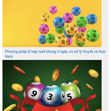
Phương pháp lô kép nuôi khung 3 ngày cơ sở lý thuyết và thực
hành