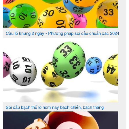
Cầu lô khung 2 ngày - Phương pháp soi cầu chuẩn xác 2024
Soi cầu bạch thủ lô hôm nay bách chiến, bách thắng