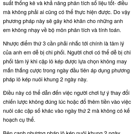
suất thống kê và khả năng phân tích số liệu tốt- điều
mà không phải ai cũng có thể thực hiện được. Do vậy
phương pháp này sẽ gây khó khăn cho những anh
em không nhạy về bộ môn phân tích và tính toán.
Nhược điểm thứ 3 cần phải nhắc tới chính là tâm lý
của anh em dễ bị chi phối. Người chơi có thể dễ bị chi
phối tâm lý khi cặp lô kép được lựa chọn không may
mắn thắng cược trong ngày đầu tiên áp dụng phương
pháp lô kép nuôi khung 2 ngày này.
Điều này có thể dẫn đến việc người chơi tự ý thay đổi
chiến lược không đúng lúc hoặc đổ thêm tiền vào việc
nuôi các cặp số khác vào ngày thứ 2 mà không có kế
hoạch cụ thể.
Bên cạnh phương pháp lô kép nuôi khung 2 ngày,