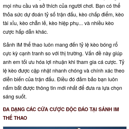
mọi nhu cầu và sở thích của người chơi. Bạn có thể
thỏa sức dự đoán tỷ số trận đấu, kèo chấp điểm, kèo
tài xỉu, kèo chẵn lẻ, kèo hiệp phụ... và nhiều kèo
cược hấp dẫn khác.
Sảnh IM thể thao luôn mang đến tỷ lệ kèo bóng rổ
cực kỳ cạnh tranh so với thị trường. Vấn đề này giúp
anh em tối ưu hóa lợi nhuận khi tham gia cá cược. Tỷ
lệ kèo được cập nhật nhanh chóng và chính xác theo
diễn biến của trận đấu. Điều đó đảm bảo bạn luôn
nắm bắt được thông tin mới nhất để đưa ra lựa chọn
sáng suốt.
ĐA DẠNG CÁC CỬA CƯỢC ĐỘC ĐÁO TẠI SẢNH IM
THỂ THAO