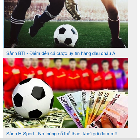
Sảnh BTI - Điểm đến cá cược uy tín hàng đầu châu Á
Sảnh H-Sport - Nơi bùng nổ thể thao, khơi gợi đam mê