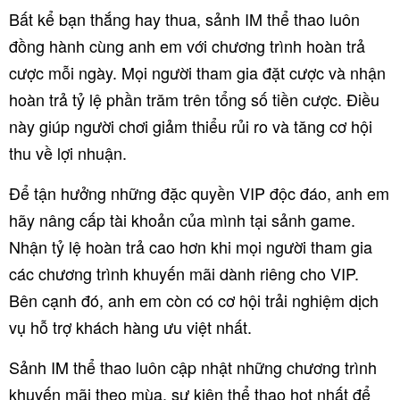
Bất kể bạn thắng hay thua, sảnh IM thể thao luôn
đồng hành cùng anh em với chương trình hoàn trả
cược mỗi ngày. Mọi người tham gia đặt cược và nhận
hoàn trả tỷ lệ phần trăm trên tổng số tiền cược. Điều
này giúp người chơi giảm thiểu rủi ro và tăng cơ hội
thu về lợi nhuận.
Để tận hưởng những đặc quyền VIP độc đáo, anh em
hãy nâng cấp tài khoản của mình tại sảnh game.
Nhận tỷ lệ hoàn trả cao hơn khi mọi người tham gia
các chương trình khuyến mãi dành riêng cho VIP.
Bên cạnh đó, anh em còn có cơ hội trải nghiệm dịch
vụ hỗ trợ khách hàng ưu việt nhất.
Sảnh IM thể thao luôn cập nhật những chương trình
khuyến mãi theo mùa, sự kiện thể thao hot nhất để