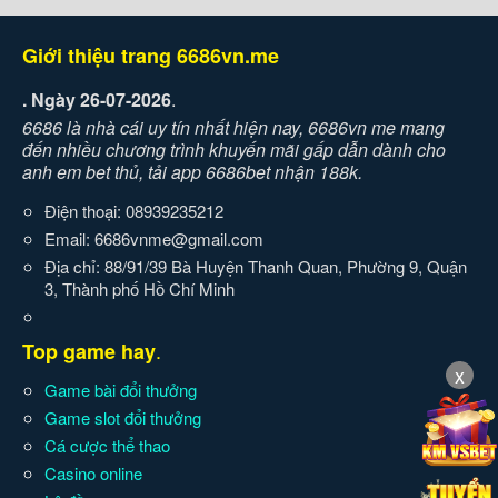
Giới thiệu trang 6686vn.me
. Ngày 26-07-2026
.
6686 là nhà cái uy tín nhất hiện nay, 6686vn me mang
đến nhiều chương trình khuyến mãi gấp dẫn dành cho
anh em bet thủ, tải app 6686bet nhận 188k.
Điện thoại: 08939235212
Email:
6686vnme@gmail.com
Địa chỉ: 88/91/39 Bà Huyện Thanh Quan, Phường 9, Quận
3, Thành phố Hồ Chí Minh
.
Top game hay
x
Game bài đổi thưởng
Game slot đổi thưởng
Cá cược thể thao
Casino online