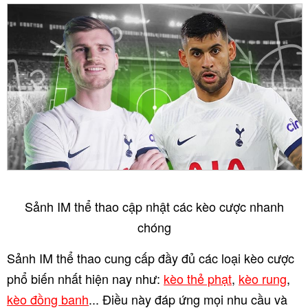
Sảnh IM thể thao cập nhật các kèo cược nhanh
chóng
Sảnh IM thể thao cung cấp đầy đủ các loại kèo cược
phổ biến nhất hiện nay như:
kèo thẻ phạt
,
kèo rung
,
kèo đồng banh
... Điều này đáp ứng mọi nhu cầu và