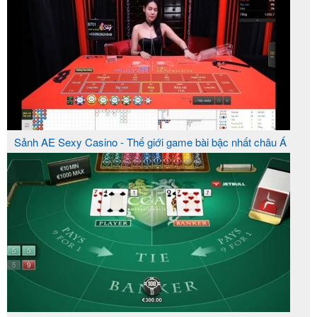
Sảnh AE Sexy Casino - Thế giới game bài bậc nhất châu Á