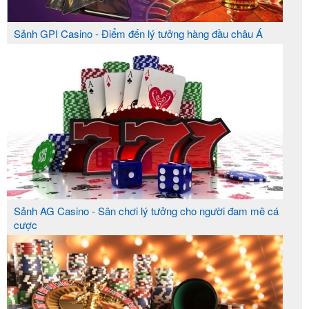
Sảnh GPI Casino - Điểm đến lý tưởng hàng đầu châu Á
Sảnh AG Casino - Sân chơi lý tưởng cho người đam mê cá
cược